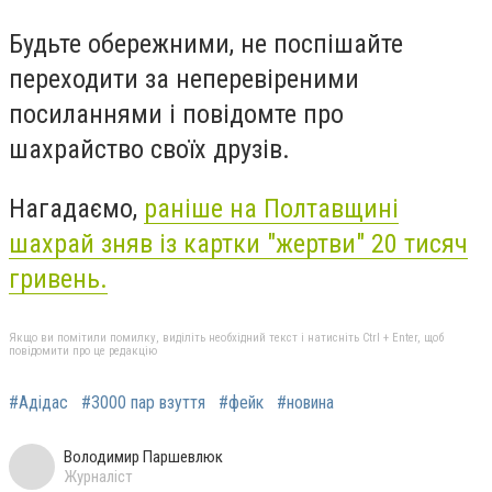
Будьте обережними, не поспішайте
переходити за неперевіреними
посиланнями і повідомте про
шахрайство своїх друзів.
Нагадаємо,
раніше на Полтавщині
шахрай зняв із картки "жертви" 20 тисяч
гривень.
Якщо ви помітили помилку, виділіть необхідний текст і натисніть Ctrl + Enter, щоб
повідомити про це редакцію
#Адідас
#3000 пар взуття
#фейк
#новина
Володимир Паршевлюк
Журналіст