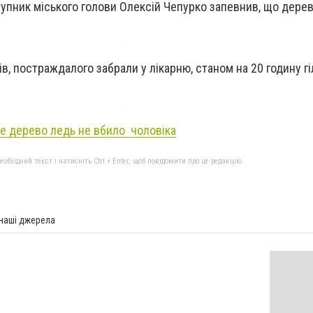
тупник міського голови Олексій Чепурко запевнив, що дере
в, постраждалого забрали у лікарню, станом на 20 годину г
не дерево ледь не вбило чоловіка
бхідний текст і натисніть Ctrl + Enter, щоб повідомити про це редакцію
 наші джерела