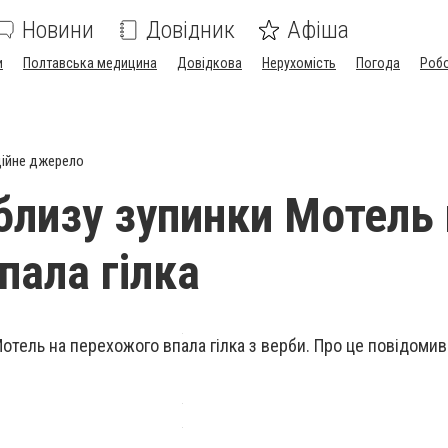
Новини
Довідник
Афіша
и
Полтавська медицина
Довідкова
Нерухомість
Погода
Роб
ійне джерело
близу зупинки Мотель 
пала гілка
отель на перехожого впала гілка з верби. Про це повідоми