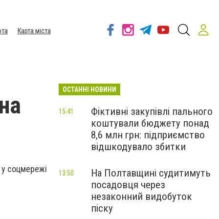
ота
Карта міста
ОСТАННІ НОВИНИ
на
Фіктивні закупівлі пального
15:41
коштували бюджету понад
8,6 млн грн: підприємство
відшкодувало збитки
в у соцмережі
На Полтавщині судитимуть
13:50
посадовця через
незаконний видобуток
піску