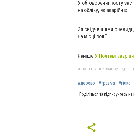
У обговоренні посту зас
на обліку, як аварійне:
За свідченнями очевидці
на місці події
Раніше
У Полтаві аварій
Якщо ви помітили помилку, виділіть нео
#дерево
#травма
#гілка
Поділіться та підписуйтесь на