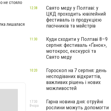
во не стояло
Свято меду у Полтаві: у
12:38
ЦКД проходить ювілейний
фестиваль із продукцією
ілка лишалася
пасічників та майстрів
Куди сходити у Полтаві 8–9
11:30
серпня: фестиваль «Ґанок»,
мотокрос, екскурсії та
Свято меду
Гороскоп на 7 серпня: день
10:20
несподіваних відкриттів,
важливих рішень і нових
можливостей
Гарна новина дня: отруйні
17:30
Вчора
рослини можуть допомогти