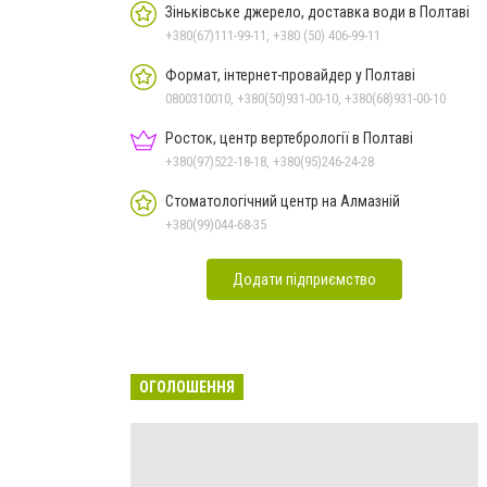
Зіньківське джерело, доставка води в Полтаві
+380(67)111-99-11, +380 (50) 406-99-11
Формат, інтернет-провайдер у Полтаві
0800310010, +380(50)931-00-10, +380(68)931-00-10
Росток, центр вертебрології в Полтаві
+380(97)522-18-18, +380(95)246-24-28
Стоматологічний центр на Алмазній
+380(99)044-68-35
Додати підприємство
ОГОЛОШЕННЯ