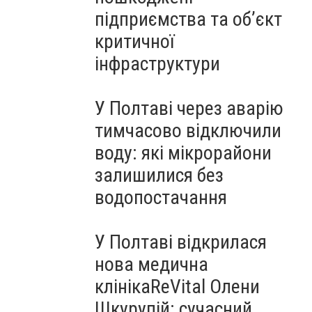
підприємства та об’єкт
критичної
інфраструктури
У Полтаві через аварію
тимчасово відключили
воду: які мікрорайони
залишилися без
водопостачання
У Полтаві відкрилася
нова медична
клінікаReVital Олени
Шкурупій: сучасний