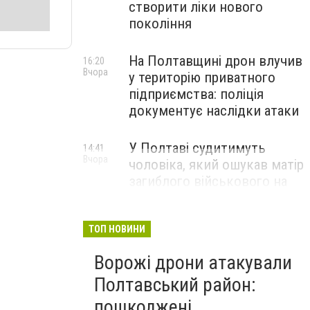
створити ліки нового
покоління
На Полтавщині дрон влучив
16:20
Вчора
у територію приватного
підприємства: поліція
документує наслідки атаки
У Полтаві судитимуть
14:41
Вчора
чоловіка, який ошукав матір
загиблого військового на
1,75 млн гривень
ТОП НОВИНИ
Ворожі дрони атакували
Полтавський район:
пошкоджені