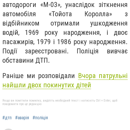
автодороги «М-03», унаслідок зіткнення
автомобіля «Тойота Королла» з
відбійником отримали ушкодження
водій, 1969 року народження, і двоє
пасажирів, 1979 і 1986 року народження.
Події зареєстровані. Поліція вивчає
обставини ДТП.
Раніше ми розповідали
Вчора патрульні
найшли двох покинутих дітей
Якщо ви помітили помилку, виділіть необхідний текст і натисніть Ctrl + Enter, щоб
повідомити про це редакцію
#дтп
#аварія
#поліція