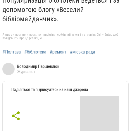
Популяризація бібліотеки ведеться і за
допомогою блогу «Веселий
бібліомайданчик».
Якщо ви помітили помилку, виділіть необхідний текст і натисніть Ctrl + Enter, щоб
повідомити про це редакцію
#Полтава
#бібліотека
#ремонт
#міська рада
Володимир Паршевлюк
Журналіст
Поділіться та підписуйтесь на наші джерела