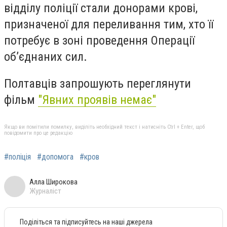
відділу поліції стали донорами крові,
призначеної для переливання тим, хто її
потребує в зоні проведення Операції
об’єднаних сил.
Полтавців запрошують переглянути
фільм
"Явних проявів немає"
Якщо ви помітили помилку, виділіть необхідний текст і натисніть Ctrl + Enter, щоб
повідомити про це редакцію
#поліція
#допомога
#кров
Алла Широкова
Журналіст
Поділіться та підписуйтесь на наші джерела