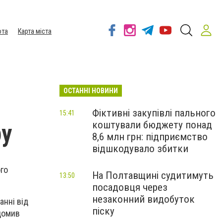
ота
Карта міста
ОСТАННІ НОВИНИ
Фіктивні закупівлі пального
15:41
коштували бюджету понад
ру
8,6 млн грн: підприємство
відшкодувало збитки
го
На Полтавщині судитимуть
13:50
посадовця через
незаконний видобуток
анні від
піску
ідомив