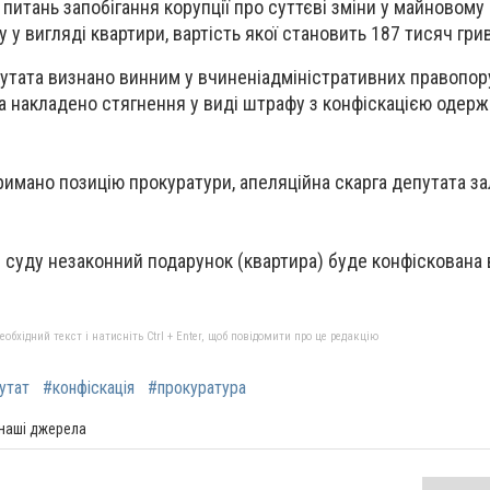
питань запобігання корупції про суттєві зміни у майновому 
у вигляді квартири, вартість якої становить 187 тисяч гри
утата визнано винним у вчиненіадміністративних правопор
та накладено стягнення у виді штрафу з конфіскацією одер
имано позицію прокуратури, апеляційна скарга депутата з
 суду незаконний подарунок (квартира) буде конфіскована 
бхідний текст і натисніть Ctrl + Enter, щоб повідомити про це редакцію
утат
#конфіскація
#прокуратура
 наші джерела