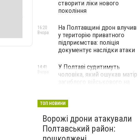
створити ліки нового
покоління
На Полтавщині дрон влучив
16:20
Вчора
у територію приватного
підприємства: поліція
документує наслідки атаки
У Полтаві судитимуть
14:41
Вчора
чоловіка, який ошукав матір
загиблого військового на
1,75 млн гривень
ТОП НОВИНИ
Ворожі дрони атакували
Полтавський район:
пошкоджені