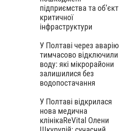
підприємства та об’єкт
критичної
інфраструктури
У Полтаві через аварію
тимчасово відключили
воду: які мікрорайони
залишилися без
водопостачання
У Полтаві відкрилася
нова медична
клінікаReVital Олени
Шкурупій: сучасний