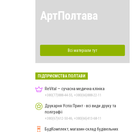
АртПолтава
Всі матеріали тут
ПІДПРИЄМСТВА ПОЛТАВИ
ReVital — сучасна медична клініка
+380(77)888-44-55, +380(66)888-22-11
Друкарня Успіх Принт - всі види друку та
поліграфії
+380(67)612-50-46, +380(66)413-68-11
БудКомплект, магазин-склад будівельних