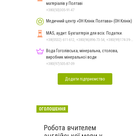
матеріалів у Полтаві
+380(50)305-91-47
Медичний центр «ОН Клінік Полтава» (ОН Клінік)
MAS, аудит. Бухгалтерія для всіх. Податки.
+38(0532) 611-612, +380(96)896-73-54, +380(99)174-39-78
Вода Гоголівська, мінеральна, столова,
виробник мінеральної води
+380(97)505-87-09
Додати підприємство
ОГОЛОШЕННЯ
Робота вчителем
англійської мови у