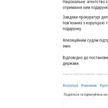
Національне агентство з 
отримання ним подарунку 
Завдяки прокуратурі деп
пов’язаних з корупцією 
подарунку.
Апеляційним судом підтр
змін.
Відповідно до постанови
держави.
Якщо ви помітили помилку, виділіть нео
#корупція
#чиновник
#деп
Поділіться та підписуйтесь на