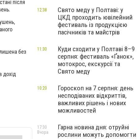
стані після
Свято меду у Полтаві: у
вень.
12:38
ЦКД проходить ювілейний
ушень,
фестиваль із продукцією
жаного
пасічників та майстрів
Куди сходити у Полтаві 8–9
11:30
алишена без
серпня: фестиваль «Ґанок»,
мотокрос, екскурсії та
Свято меду
в дохід
Гороскоп на 7 серпня: день
10:20
несподіваних відкриттів,
важливих рішень і нових
можливостей
Гарна новина дня: отруйні
17:30
Вчора
рослини можуть допомогти