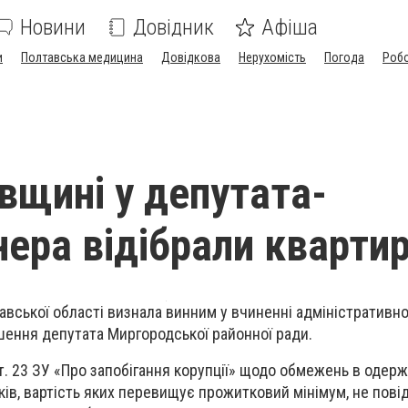
Новини
Довідник
Афіша
и
Полтавська медицина
Довідкова
Нерухомість
Погода
Роб
вщині у депутата-
нера відібрали кварти
вської області визнала винним у вчиненні адміністративно
ення депутата Миргородської районної ради.
т. 23 ЗУ «Про запобігання корупції» щодо обмежень в одерж
ків, вартість яких перевищує прожитковий мінімум, не пов