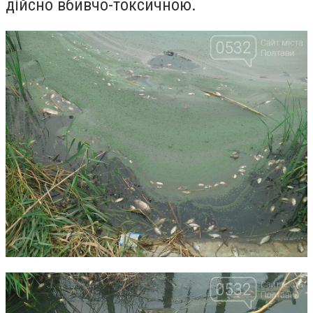
дійсно вбивчо-токсичною.