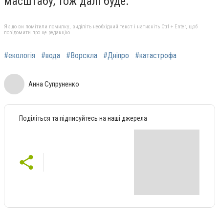
масштабу, тож далі буде.
Якщо ви помітили помилку, виділіть необхідний текст і натисніть Ctrl + Enter, щоб
повідомити про це редакцію
#екологія
#вода
#Ворскла
#Дніпро
#катастрофа
Анна Супруненко
Поділіться та підписуйтесь на наші джерела