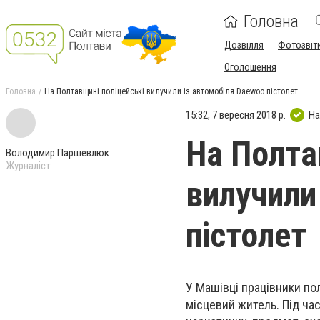
Головна
Дозвілля
Фотозвіт
Оголошення
Головна
На Полтавщині поліцейські вилучили із автомобіля Daewoo пістолет
15:32, 7 вересня 2018 р.
На
На Полта
Володимир Паршевлюк
Журналіст
вилучили
пістолет
У Машівці працівники по
місцевий житель. Під ча