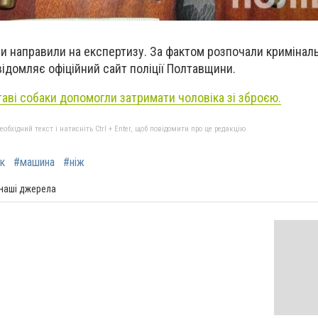
ни направили на експертизу. За фактом розпочали криміналь
ідомляє офіційний сайт поліції Полтавщини.
таві собаки допомогли затримати чоловіка зі зброєю.
бхідний текст і натисніть Ctrl + Enter, щоб повідомити про це редакцію
к
#машина
#ніж
 наші джерела