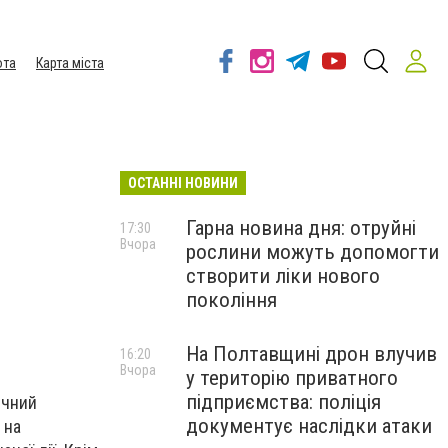
ота
Карта міста
ОСТАННІ НОВИНИ
Гарна новина дня: отруйні
17:30
Вчора
рослини можуть допомогти
створити ліки нового
покоління
На Полтавщині дрон влучив
16:20
Вчора
у територію приватного
підприємства: поліція
ічний
документує наслідки атаки
 на