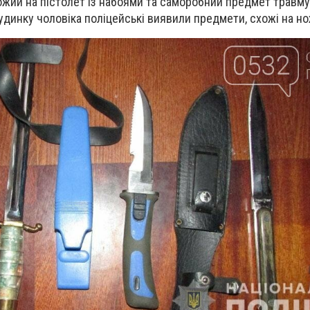
ожий на пістолет із набоями та саморобний предмет травмую
будинку чоловіка поліцейські виявили предмети, схожі на но