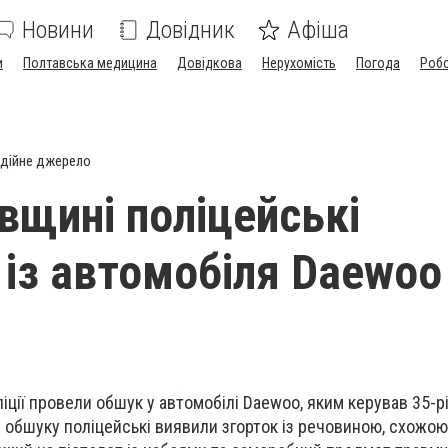
Новини
Довідник
Афіша
и
Полтавська медицина
Довідкова
Нерухомість
Погода
Роб
дійне джерело
вщині поліцейські
 із автомобіля Daewoo
ліції провели обшук у автомобілі
Daewoo
, яким керував 35-р
с обшуку поліцейські виявили згорток із речовиною, схожою