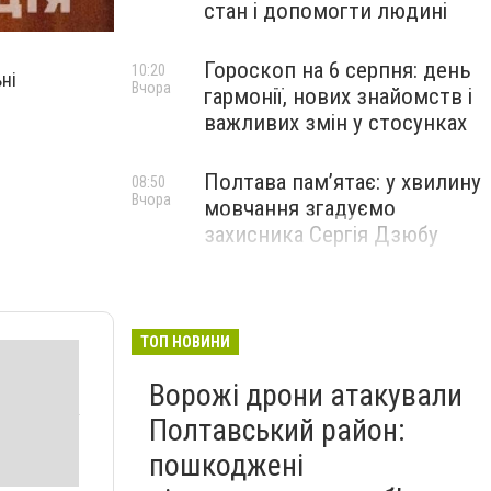
стан і допомогти людині
Гороскоп на 6 серпня: день
10:20
ні
Вчора
гармонії, нових знайомств і
важливих змін у стосунках
Полтава пам’ятає: у хвилину
08:50
Вчора
мовчання згадуємо
захисника Сергія Дзюбу
ТОП НОВИНИ
Ворожі дрони атакували
Полтавський район:
пошкоджені