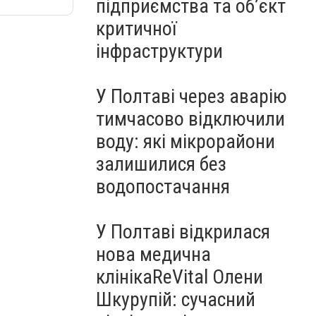
підприємства та об’єкт
критичної
інфраструктури
У Полтаві через аварію
тимчасово відключили
воду: які мікрорайони
залишилися без
водопостачання
У Полтаві відкрилася
нова медична
клінікаReVital Олени
Шкурупій: сучасний