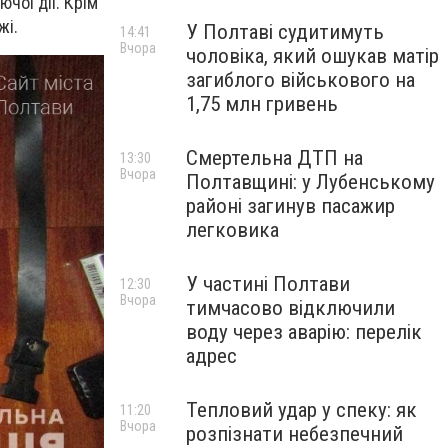
чої дії. Крім
жі.
У Полтаві судитимуть
14:41
Вчора
чоловіка, який ошукав матір
загиблого військового на
1,75 млн гривень
Смертельна ДТП на
13:30
Вчора
Полтавщині: у Лубенському
районі загинув пасажир
легковика
У частині Полтави
12:30
Вчора
тимчасово відключили
воду через аварію: перелік
адрес
Тепловий удар у спеку: як
11:20
Вчора
розпізнати небезпечний