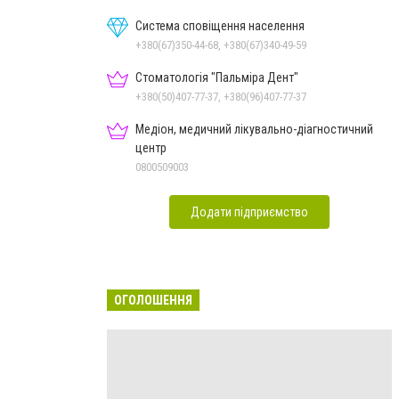
Система сповіщення населення
+380(67)350-44-68, +380(67)340-49-59
Стоматологія "Пальміра Дент"
+380(50)407-77-37, +380(96)407-77-37
Медіон, медичний лікувально-діагностичний
центр
0800509003
Додати підприємство
ОГОЛОШЕННЯ