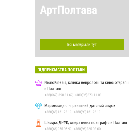
АртПолтава
Всі матеріали тут
ПІДПРИЄМСТВА ПОЛТАВИ
NeuroKinesis, клініка неврології та кінезіотерапії
в Полтаві
+38(067) 390 31 67, +380(95)873-11-03
Мармеландія - приватний дитячий садок
+380(68)161-22-13, +380(99)161-22-13
ШвидкоДРУК, оперативна поліграфія в Полтаві
+380(66)055-95-93, +380(96)225-98-00