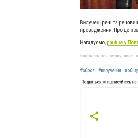
Вилучені речі та речови
провадження. Про це пов
Нагадуємо,
раніше у Пол
Якщо ви помітили помилку, виділіть нео
#зброя
#вилучення
#обшу
Поділіться та підписуйтесь на