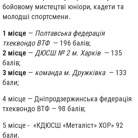
бойовому мистецтві юніори, кадети та
молодші спортсмени.
1 місце
—
Полтавська федерація
тхеквондо ВТФ
— 196 балів;
2 місце
—
ДЮСШ № 2 м. Харків
— 135
балів;
3 місце
—
команда м. Дружківка
— 133
бали;
4 місце — Дніпродзержинська федерація
тхеквондо ВТФ — 98 балів;
5 місце - «КДЮСШ «Металіст» ХОР» 92
бали.