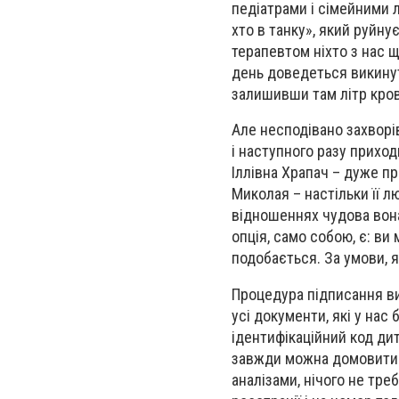
педіатрами і сімейними л
хто в танку», який руйну
терапевтом ніхто з нас щ
день доведеться викинути
залишивши там літр крові
Але несподівано захворів
і наступного разу прихо
Іллівна Храпач – дуже пр
Миколая – настільки її лю
відношеннях чудова вона
опція, само собою, є: ви
подобається. За умови, я
Процедура підписання ви
усі документи, які у нас
ідентифікаційний код дит
завжди можна домовитися
аналізами, нічого не тр