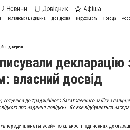
Новини
Довідник
Афіша
и
Полтавська медицина
Довідкова
Нерухомість
Погода
Роб
ійне джерело
дписували декларацію 
м: власний досвід
, готуєшся до традиційного багатоденного забігу з папірця
овідкою про надання довідки». Як все відбувається насправ
 «
впереди планеты всей
» по кількості підписаних деклараці