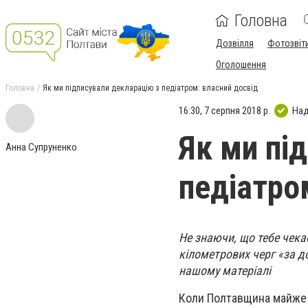
Головна
Дозвілля
Фотозвіт
Оголошення
Головна
Як ми підписували декларацію з педіатром: власний досвід
16:30, 7 серпня 2018 р.
Над
Як ми пі
Анна Супруненко
педіатро
Не знаючи, що тебе чекає
кілометрових черг «за д
нашому матеріалі
Коли Полтавщина майже