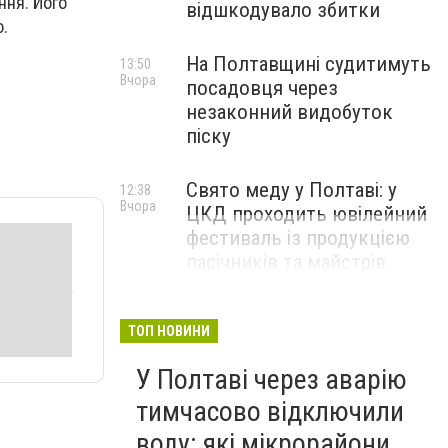
ння. Його
відшкодувало збитки
о.
На Полтавщині судитимуть
13:50
Вчора
посадовця через
незаконний видобуток
піску
Свято меду у Полтаві: у
12:38
Вчора
ЦКД проходить ювілейний
фестиваль із продукцією
пасічників та майстрів
ТОП НОВИНИ
У Полтаві через аварію
тимчасово відключили
воду: які мікрорайони