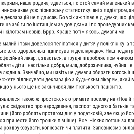
ікарями, наша родина, здається, і є отой самий маленький в
є чиновникам усю піонерську статистику: ані з педіатром, ан
е декларацій не підписав. Бо усіх аж тіпає від думки, що ц
 на забіги по інстанціям за довідками і по процедурних каб
 і кілограм нервів. Бррр. Краще потім якось, думали ми.
 малий і таки довелося теліпатися у дитячу поліклініку, а т
дьте вже здоровенькі підписувати декларацію». Наш педіат
офесійний лікар, і, здається, в грудні підробляє помічником
блять діти і настільки добра, мила, доброзичлива, чуйна і в 
 людина. Звичайно, ми навіть не думали обирати когось інш
 можете підписувати декларацію з будь-яким лікарем, який 
кщо у нього ще не закінчився ліміт кількості пацієнтів.
явилася такою ж простою, як отримати посилку на «Новій 
 були: свідоцтво про народження, паспорт одного з батьків т
ини (його роблять протягом дня у податковій, але якщо йог
 принести його трошки пізніше). Все. Ніяких погонь за до
еба роздруковувати, копіювати чи платити. Заповнюємо онл