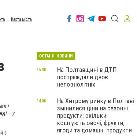
ота
Карта міста
ОСТАННІ НОВИНИ
з
На Полтавщині в ДТП
15:30
постраждали двоє
неповнолітніх
На Хитрому ринку в Полтаві
14:00
ми і
змінилися ціни на сезонні
ді – у
продукти: скільки
коштують овочі, фрукти,
ягоди та домашні продукти
й з