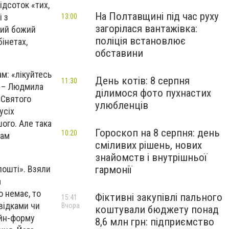
ідсоток «тих,
На Полтавщині під час руху
і з
13:00
загорілася вантажівка:
ілий божий
поліція встановлює
інетах,
обставини
ам: «лікуйтесь
День котів: 8 серпня
11:30
р
– Людмила
ділимося фото пухнастих
 Святого
улюбленців
усіх
ого. Але така
Гороскоп на 8 серпня: день
10:20
вам
сміливих рішень, нових
знайомств і внутрішньої
пошті». Взяли
гармонії
а
о немає, то
Фіктивні закупівлі пального
15:41
відками чи
Вчора
коштували бюджету понад
айн-форму
8,6 млн грн: підприємство