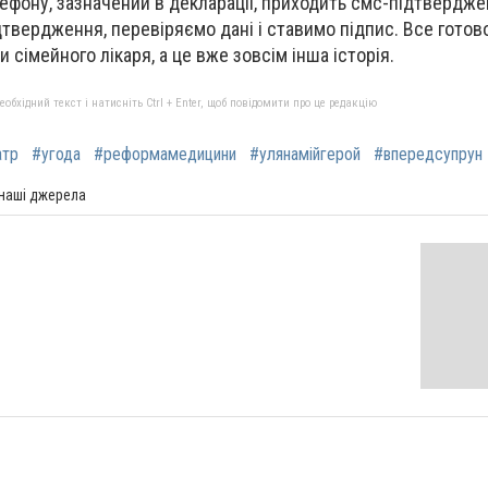
лефону, зазначений в декларації, приходить смс-підтвердже
дтвердження, перевіряємо дані і ставимо підпис. Все готов
сімейного лікаря, а це вже зовсім інша історія.
бхідний текст і натисніть Ctrl + Enter, щоб повідомити про це редакцію
атр
#угода
#реформамедицини
#улянамійгерой
#впередсупрун
 наші джерела