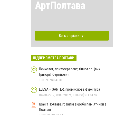
АртПолтава
Всі матеріали тут
ПІДПРИЄМСТВА ПОЛТАВИ
Психолог, психотерапевт, гіпнолог Цвик
Григорій Сергійович
+38 099 943 43 31
ELESA + GANTER, промислова фурнітура
0443002212, 0800750875, +380(98)011-84-55
Граніт Полтава,гранітні вироби,пам`ятники в
Полтаві