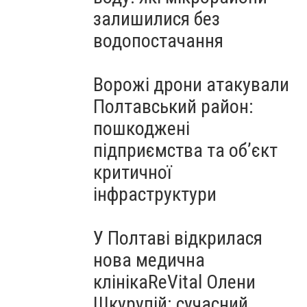
залишилися без
водопостачання
Ворожі дрони атакували
Полтавський район:
пошкоджені
підприємства та об’єкт
критичної
інфраструктури
У Полтаві відкрилася
нова медична
клінікаReVital Олени
Шкурупій: сучасний