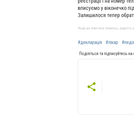
реєстрації і на номер те
вписуємо у віконечко пі
Залишилося тепер обрати 
Якщо ви помітили помилку, виділіть нео
#декларація
#лікар
#педі
Поділіться та підписуйтесь на