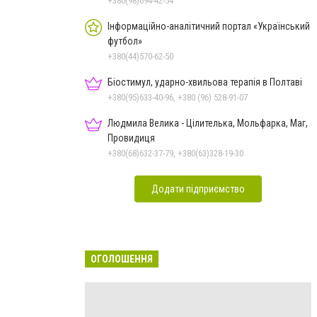
+380(98)694-42-54
Інформаційно-аналітичний портал «Український
футбол»
+380(44)570-62-50
Біостимул, ударно-хвильова терапія в Полтаві
+380(95)633-40-96, +380 (96) 528-91-07
Людмила Велика - Цілителька, Мольфарка, Маг,
Провидиця
+380(68)632-37-79, +380(63)328-19-30
Додати підприємство
ОГОЛОШЕННЯ