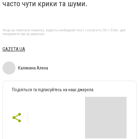
часто чути крики та шуми.
Якщо ви помітили помилку, виділіть необхідний текст і натисніть Ctrl + Enter, щоб
повідомити про це редакцію
GAZETA.UA
Калякина Алена
Поділіться та підписуйтесь на наші джерела