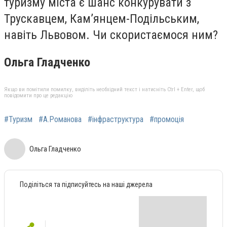
туризму міста є шанс конкурувати з
Трускавцем, Кам’янцем-Подільським,
навіть Львовом. Чи скористаємося ним?
Ольга Гладченко
Якщо ви помітили помилку, виділіть необхідний текст і натисніть Ctrl + Enter, щоб
повідомити про це редакцію
#Туризм
#А.Романова
#інфраструктура
#промоція
Ольга Гладченко
Поділіться та підписуйтесь на наші джерела