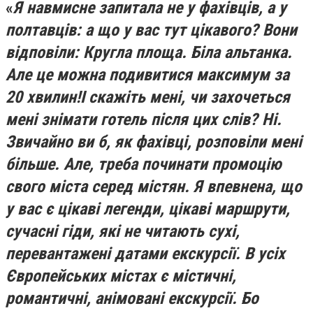
«
Я навмисне запитала не у фахівців, а у
полтавців: а що у вас тут цікавого? Вони
відповіли: Кругла площа. Біла альтанка.
Але це можна подивитися максимум за
20 хвилин!
І скажіть мені, чи захочеться
мені знімати готель після цих слів? Ні.
Звичайно ви б, як фахівці, розповіли мені
більше. Але, треба починати промоцію
свого міста серед містян. Я впевнена, що
у вас є цікаві легенди, цікаві маршрути,
сучасні гіди, які не читають сухі,
перевантажені датами екскурсії. В усіх
Європейських містах є містичні,
романтичні, анімовані екскурсії. Бо