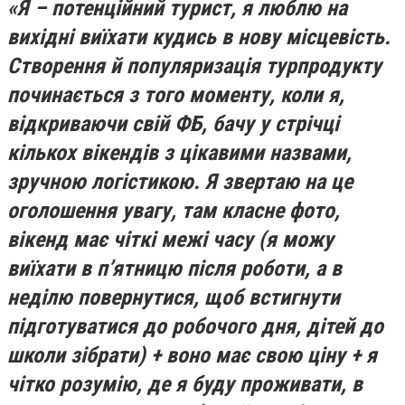
«Я – потенційний турист, я люблю на
вихідні виїхати кудись в нову місцевість.
Створення й популяризація турпродукту
починається з того моменту, коли я,
відкриваючи свій ФБ, бачу у стрічці
кількох вікендів з цікавими назвами,
зручною логістикою. Я звертаю на це
оголошення увагу, там класне фото,
вікенд має чіткі межі часу (я можу
виїхати в п’ятницю після роботи, а в
неділю повернутися, щоб встигнути
підготуватися до робочого дня, дітей до
школи зібрати) + воно має свою ціну + я
чітко розумію, де я буду проживати, в