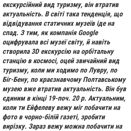
екскурсійний вид туризму, він втратив
актуальність. В світі така тенденція, що
відвідування статичних музеїв іде на
спад. З тим, як компанія
Google
оцифрувала всі музеї світу, й навіть
створила 3D екскурсію на орбітальну
станцію в космосі, оцей звичайний вид
туризму, коли ми ходимо по Лувру, по
Біг-Бену, по краєзнавчому Полтавському
музею вже втратив актуальність. Він був
єдиним в кінці 19-поч. 20 р. Актуальним,
коли ти Ейфелеву вежу міг побачити на
фото в чорно-білій газеті, зробити
вирізку. Зараз вежу можна побачити на