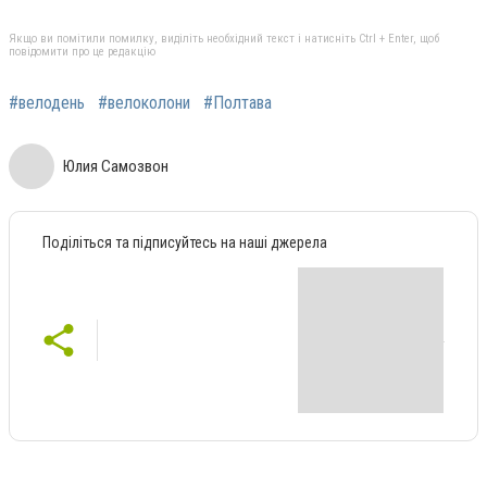
Якщо ви помітили помилку, виділіть необхідний текст і натисніть Ctrl + Enter, щоб
повідомити про це редакцію
#вeлодeнь
#вeлоколони
#Полтава
Юлия Самозвон
Поділіться та підписуйтесь на наші джерела