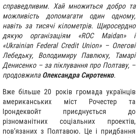
справедливим. Хай множиться добро та
можливість допомагати один одному,
навіть за тисячі кілометрів. Щиросердно
дякую організаціям «ROC Maidan» і
«Ukrainian Federal Credit Union» – Олегові
Лебедьку, Володимиру Павлюку, Тамарі
Денисенко – за піклування про Полтаву, –
продовжила
Олександра Сиротенко
.
Вже більше 20 років громада українців
американських міст Рочестер та
Ірондеквойт приєднується до
різноманітних соціальних проектів,
пов’язаних з Полтавою. Це і придбання