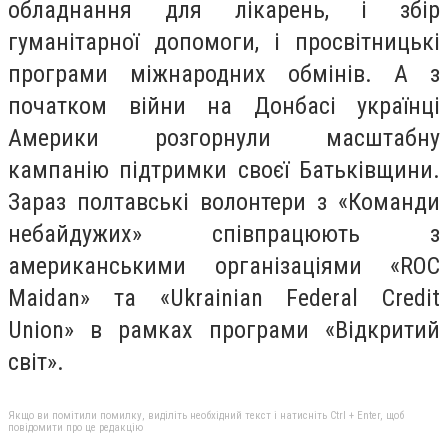
обладнання для лікарень, і збір
гуманітарної допомоги, і просвітницькі
програми міжнародних обмінів. А з
початком війни на Донбасі українці
Америки розгорнули масштабну
кампанію підтримки своєї Батьківщини.
Зараз полтавські волонтери з «Команди
небайдужих» співпрацюють з
американськими організаціями «ROC
Maidan» та «Ukrainian Federal Credit
Union» в рамках програми «Відкритий
світ».
Якщо ви помітили помилку, виділіть необхідний текст і натисніть Ctrl + Enter, щоб
повідомити про це редакцію