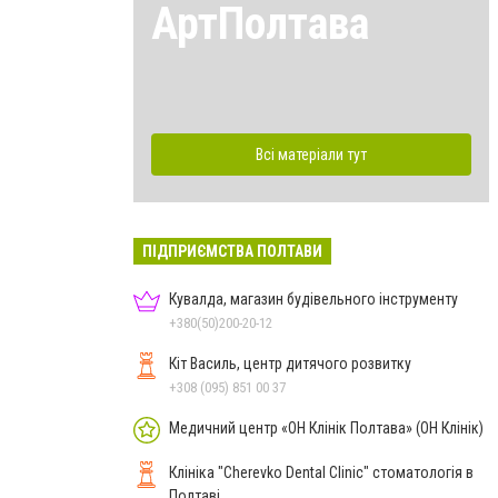
АртПолтава
Всі матеріали тут
ПІДПРИЄМСТВА ПОЛТАВИ
Кувалда, магазин будівельного інструменту
+380(50)200-20-12
Кіт Василь, центр дитячого розвитку
+308 (095) 851 00 37
Медичний центр «ОН Клінік Полтава» (ОН Клінік)
Клініка "Cherevko Dental Clinic" стоматологія в
Полтаві