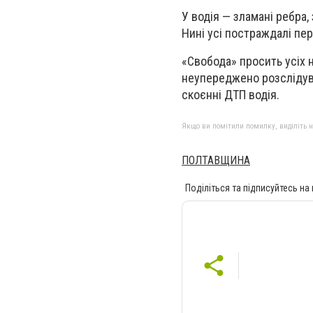
У водія — зламані ребра,
Нині усі постраждалі пер
«Свобода» просить усіх 
неупереджено розслідува
скоєнні ДТП водія.
Якщо ви помітили помилку, виділіть нео
ПОЛТАВЩИНА
Поділіться та підписуйтесь на