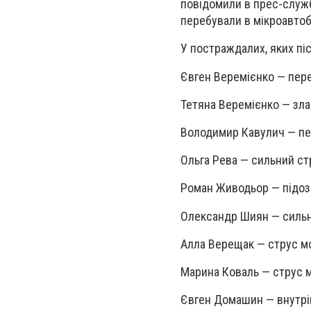
повідомили в прес-службі
перебували в мікроавтоб
У постраждалих, яких піс
Євген Веремієнко — пере
Тетяна Веремієнко — зла
Володимир Кавулич — пер
Ольга Рева — сильний стр
Роман Живодьор — підоз
Олександр Шиян — сильни
Алла Верещак — струс м
Марина Коваль — струс м
Євген Домашин — внутрі