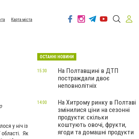
ота
Карта міста
ОСТАННІ НОВИНИ
На Полтавщині в ДТП
15:30
постраждали двоє
неповнолітніх
На Хитрому ринку в Полтаві
14:00
о
змінилися ціни на сезонні
продукти: скільки
коштують овочі, фрукти,
ося у ніч із
ягоди та домашні продукти
 області. Як