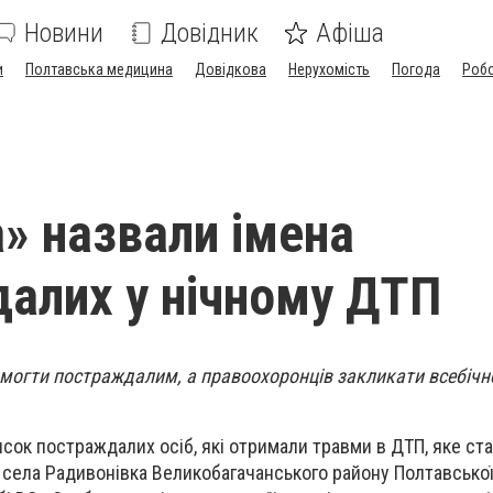
Новини
Довідник
Афіша
и
Полтавська медицина
Довідкова
Нерухомість
Погода
Роб
» назвали імена
алих у нічному ДТП
омогти постраждалим, а правоохоронців закликати всебічн
ок постраждалих осіб, які отримали травми в ДТП, яке стал
 села Радивонівка Великобагачанського району Полтавської