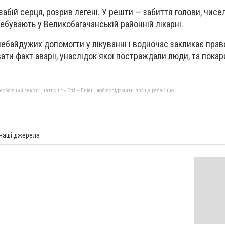
 забій серця, розрив легені. У решти — забиття голови, чисел
ебувають у Великобагачанській районній лікарні.
небайдужих допомогти у лікуванні і водночас закликає пра
ти факт аварії, унаслідок якої постраждали люди, та покар
бхідний текст і натисніть Ctrl + Enter, щоб повідомити про це редакцію
 наші джерела