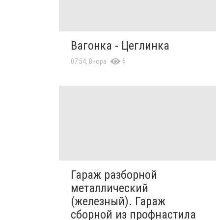
Вагонка - Цеглинка
6
07:54, Вчора
Гараж разборной
металлический
(железный). Гараж
сборной из профнастила