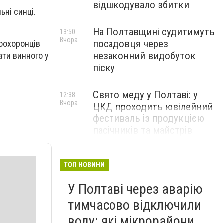
відшкодувало збитки
ьні синці.
На Полтавщині судитимуть
13:50
Вчора
посадовця через
воохоронців
незаконний видобуток
ати винного у
піску
Свято меду у Полтаві: у
12:38
Вчора
ЦКД проходить ювілейний
фестиваль із продукцією
пасічників та майстрів
ТОП НОВИНИ
У Полтаві через аварію
тимчасово відключили
воду: які мікрорайони