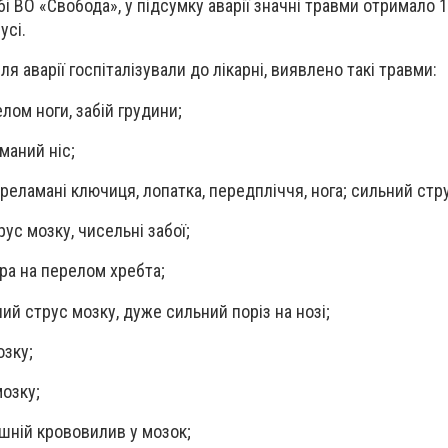
 ВО «Свобода», у підсумку аварії значні травми отримало 1
усі.
ля аварії госпіталізували до лікарні, виявлено такі травми:
лом ноги, забій грудини;
маний ніс;
еламані ключиця, лопатка, передпліччя, нога; сильний стр
ус мозку, чисельні забої;
ра на перелом хребта;
й струс мозку, дуже сильний поріз на нозі;
озку;
озку;
шній крововилив у мозок;