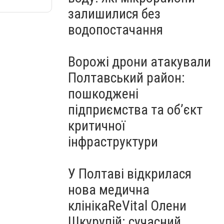
залишилися без
водопостачання
Ворожі дрони атакували
Полтавський район:
пошкоджені
підприємства та об’єкт
критичної
інфраструктури
У Полтаві відкрилася
нова медична
клінікаReVital Олени
Шкурупій: сучасний