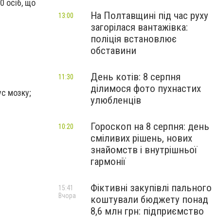
0 осіб, що
На Полтавщині під час руху
13:00
загорілася вантажівка:
поліція встановлює
обставини
День котів: 8 серпня
11:30
ділимося фото пухнастих
ус мозку;
улюбленців
Гороскоп на 8 серпня: день
10:20
сміливих рішень, нових
знайомств і внутрішньої
гармонії
Фіктивні закупівлі пального
15:41
Вчора
коштували бюджету понад
8,6 млн грн: підприємство