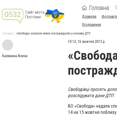
Головна
Дозвілля
Фотозвіт
Оголошення
Головна
«Свобода» назвали імена постраждалих у нічному ДТП
10:12, 16 жовтня 2012 р.
«Свобода
Калякина Алена
постражд
Свободівці просять доп
розслідувати дане ДТП
ВО «Свобода» надала спис
14 на 15 жовтня поблизу