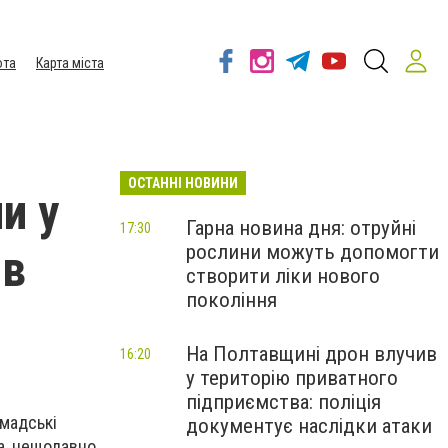
ота
Карта міста
ОСТАННІ НОВИНИ
и у
Гарна новина дня: отруйні
17:30
рослини можуть допомогти
ів
створити ліки нового
покоління
На Полтавщині дрон влучив
16:20
у територію приватного
підприємства: поліція
омадські
документує наслідки атаки
а, нещодавно