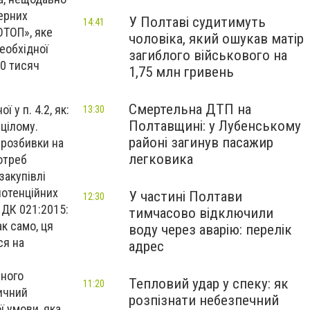
дерних
У Полтаві судитимуть
14:41
ОТОП», яке
чоловіка, який ошукав матір
еобхідної
загиблого військового на
00 тисяч
1,75 млн гривень
Смертельна ДТП на
 у п. 4.2, як:
13:30
Полтавщині: у Лубенському
цілому.
районі загинув пасажир
 розбивки на
легковика
отреб
закупівлі
потенційних
У частині Полтави
12:30
 ДК 021:2015:
тимчасово відключили
к само, ця
воду через аварію: перелік
ся на
адрес
рного
Тепловий удар у спеку: як
11:20
тичний
розпізнати небезпечний
ї умови, яка