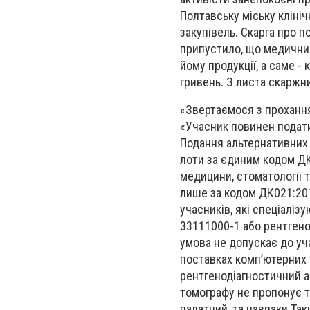
Полтавську міську кліні
закупівель. Скарга про 
припустило, що медични
йому продукції, а саме -
гривень. З листа скаржн
«Звертаємося з проханням
«Учасник повинен подати
Подання альтернативних 
лоти за єдиним кодом ДК
медицини, стоматології т
лише за кодом ДК021:201
учасників, які спеціаліз
33111000-1 або рентгено
умова не допускає до уча
поставках комп’ютерних 
рентгенодіагностичний а
томографу не пропонує т
палатний, та навпаки.Та