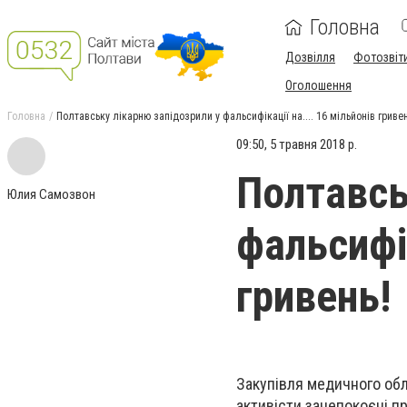
Головна
Дозвілля
Фотозвіт
Оголошення
Головна
Полтавську лікарню запідозрили у фальсифікації на.... 16 мільйонів гривен
09:50, 5 травня 2018 р.
Полтавсь
Юлия Самозвон
фальсифік
гривень!
Закупівля медичного обл
активісти занепокоєні п