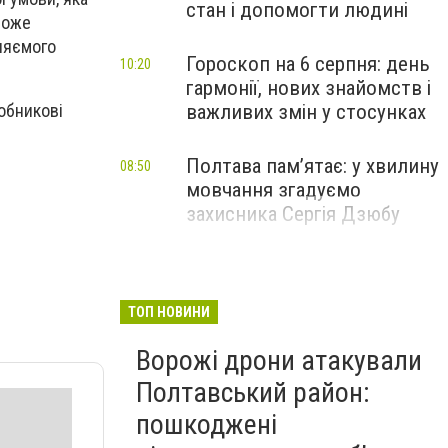
стан і допомогти людині
може
вляємого
Гороскоп на 6 серпня: день
10:20
гармонії, нових знайомств і
важливих змін у стосунках
обникові
Полтава пам’ятає: у хвилину
08:50
мовчання згадуємо
захисника Сергія Дзюбу
ТОП НОВИНИ
Ворожі дрони атакували
Полтавський район:
пошкоджені