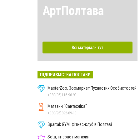
АртПолтава
Всі матеріали тут
ПІДПРИЄМСТВА ПОЛТАВИ
MasterZoo, Зоомаркет Пухнастих Особистостей
+380(95)116-96-93
Магазин "Сантехніка"
+380(95)892-89-13
Spartak GYM, фітнес-клуб в Полтаві
Sota, інтернет-магазин