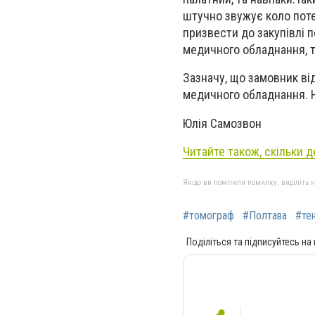
штучно звужує коло поте
призвести до закупівлі 
медичного обладнання, 
Зазначу, що замовник ві
медичного обладнання. Н
Юлія Самозвон
Читайте також, скільки 
Якщо ви помітили помилку, виділіть нео
#томограф
#Полтава
#тен
Поділіться та підписуйтесь на