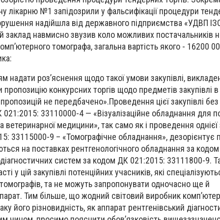
чну лікарню №1 запідозрили у фальсифікації процедури тен
порушення надійшла від державного підприємства «УДВП ІЗ
й заклад навмисно звузив коло можливих постачальників н
 комп’ютерного томографа, загальна вартість якого - 16200 0
ика:
 надати роз’яснення щодо такої умови закупівлі, викладеної
 пропозицію конкурсних торгів щодо предметів закупівлі в 
пропозицій не передбачено».Проведення цієї закупівлі без
 021:2015: 33110000-4 — «Візуалізаційне обладнання для п
а ветеринарної медицини», так само як і проведення однієї 
5: 33115000-9 – «Томографічне обладнання», дезорієнтує 
уються на поставках рентгенологічного обладнання за кодом
діагностичних систем за кодом ДК 021:2015: 33111800-9. Та
сті у цій закупівлі потенційних учасників, які спеціалізують
томографів, та не можуть запропонувати одночасно ще й
парат. Тим більше, що жодний світовий виробник комп’юте
аку його різновидність, як аппарат рентгенівський діагнос
ким чином, просимо пояснити обов’язковість вищезазначено