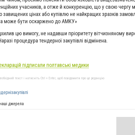
нційних учасників, а отже й конкуренцію, що у свою чергу 
по завищених цінах або купівлю не найкращих зразків замо
та може бути оскаржено до АМКУ»
дхилив цю вимогу, не надавши пріоритету вітчизняному вир
аразі процедура тендерної закупівлі відмінена.
декларацій підписали полтавські медики
бхідний текст і натисніть Ctrl + Enter, щоб повідомити про це редакцію
дернізакупівлі
 наші джерела