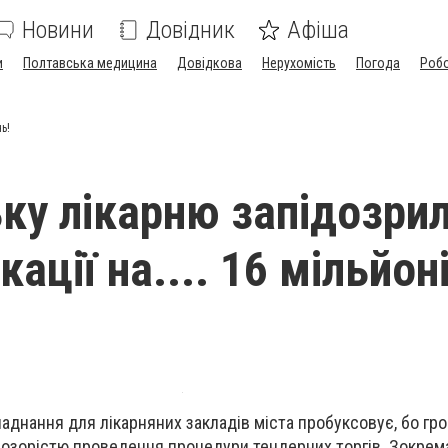
Новини
Довідник
Афіша
и
Полтавська медицина
Довідкова
Нерухомість
Погода
Роб
ь!
ку лікарню запідозрил
ації на.... 16 мільйон
аднання для лікарняних закладів міста пробуксовує, бо гр
розорістю проведення процедури тендерних торгів. Зокрем