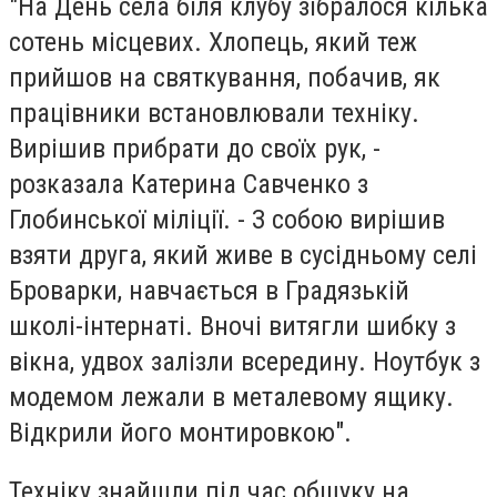
"На День села біля клубу зібралося кілька
сотень місцевих. Хлопець, який теж
прийшов на святкування, побачив, як
працівники встановлювали техніку.
Вирішив прибрати до своїх рук, -
розказала Катерина Савченко з
Глобинської міліції. - З собою вирішив
взяти друга, який живе в сусідньому селі
Броварки, навчається в Градязькій
школі-інтернаті. Вночі витягли шибку з
вікна, удвох залізли всередину. Ноутбук з
модемом лежали в металевому ящику.
Відкрили його монтировкою".
Техніку знайшли під час обшуку на