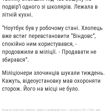
подвір'ї одного зі школярів. Лежала в
літній кухні.
"Ноутбук був у робочому стані. Хлопець
вже встиг перевстановити "Віндовс",
спокійно ним користувався, -
продовжили в міліції. - Продавати не
збирався".
Міліціонери злочинців шукали тиждень.
Кажуть, відеоустановку мав охороняти
сторож. Його на місці не було.
Якщо ви помітили помилку, виділіть необхідний текст і натисніть Ctrl + Enter, щоб