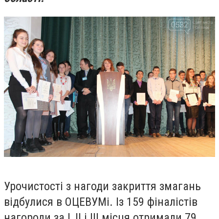
Урочистості з нагоди закриття змагань
відбулися в ОЦЕВУМі. Із 159 фіналістів
нагороди за І, ІІ і ІІІ місця отримали 79