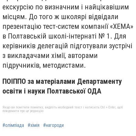
екскурсію по визначним і найцікавішим
місцям. До того ж школярі відвідали
презентацію тест-систем компанії «ХЕМА»
в Полтавській школі-інтернаті № 1. Для
керівників делегацій підготували зустрічі
з викладачами хімії, авторами
підручників, методистами.
ПОІППО за матеріалами Департаменту
освіти і науки Полтавської ОДА
Якщо ви помітили помилку, виділіть необхідний текст і натисніть Ctrl + Enter, щоб
повідомити про це редакцію
#олімпіада
#хімія
#нагороди