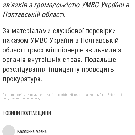
зв’язків з громадськістю УМВС України в
Полтавській області.
За матеріалами службової перевірки
наказом УМВС України в Полтавській
області трьох міліціонерів звільнили з
органів внутрішніх справ. Подальше
розслідування інциденту проводить
прокуратура.
Якщо ви помітили помилку, виділіть необхідний текст і натисніть Ctrl + Enter, щоб
повідомити про це редакцію
НОВИНИ ПОЛТАВЩИНИ
Калякина Алена