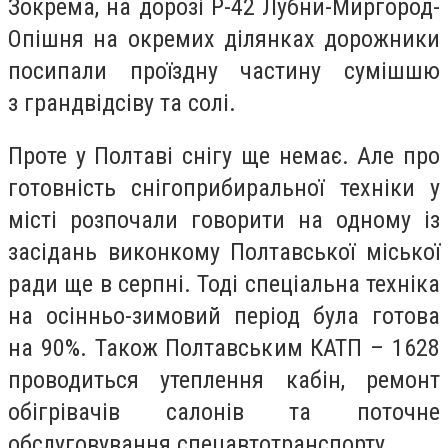
Зокрема, на дорозі Р-42 Лубни-Миргород-
Опішня на окремих ділянках дорожники
посипали проїздну частину сумішшю
з грандвідсіву та солі.
Проте у Полтаві снігу ще немає. Але про
готовність снігоприбиральної техніки у
місті розпочали говорити на одному із
засідань виконкому Полтавської міської
ради ще в серпні. Тоді спеціальна техніка
на осінньо-зимовий період була готова
на 90%. Також Полтавським КАТП – 1628
проводиться утеплення кабін, ремонт
обігрівачів салонів та поточне
обслуговування спецавтотранспорту.