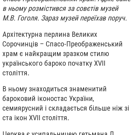
в ньому розмістився за совєтів музей
М.В. Гоголя. Зараз музей переїхав поруч.
Архітектурна перлина Великих
Сорочинців – Спасо-Преображенський
храм є найкращим зразком стилю
українського бароко початку XVII
століття.
В ньому знаходиться знаменитий
бароковий іконостас України,
семиярусний і складається більше ніж зі
ста ікон XVII століття.
Церква є усипальницею гетьмана Д.