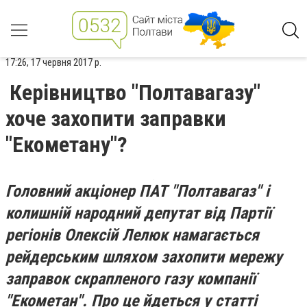
17:26, 17 червня 2017 р.
Керівництво "Полтавагазу"
хоче захопити заправки
"Екометану"?
Головний акціонер ПАТ "Полтавагаз" і
колишній народний депутат від Партії
регіонів Олексій Лелюк намагається
рейдерським шляхом захопити мережу
заправок скрапленого газу компанії
"Екометан". Про це йдеться у статті