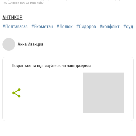
повідомити про це редакцію
АНТИКОР
#Полтавагаз
#Екометан
#Лелюк
#Сидоров
#конфлікт
#суд
Анна Иванцив
Поділіться та підписуйтесь на наші джерела