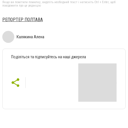
Якщо ви помітили помилку, виділіть необхідний текст і натисніть Ctrl + Enter, щоб
повідомити про це редакцію
РЕПОРТЕР ПОЛТАВА
Калякина Алена
Поділіться та підписуйтесь на наші джерела