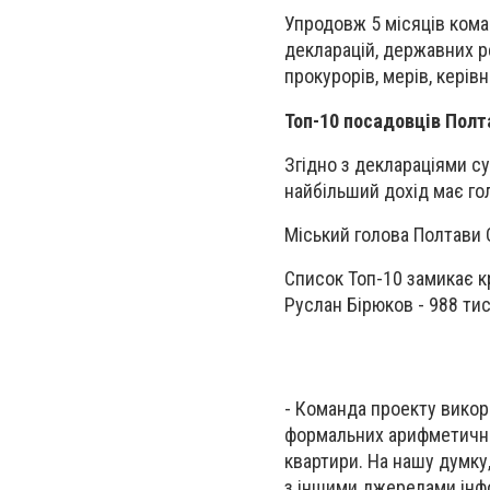
Упродовж 5 місяців кома
декларацій, державних ре
прокурорів, мерів, керів
Топ-10 посадовців Полт
Згідно з деклараціями су
найбільший дохід має гол
Міський голова Полтави 
Список Топ-10 замикає к
Руслан Бірюков - 988 ти
- Команда проекту викори
формальних арифметичних
квартири. На нашу думку
з іншими джерелами інфо