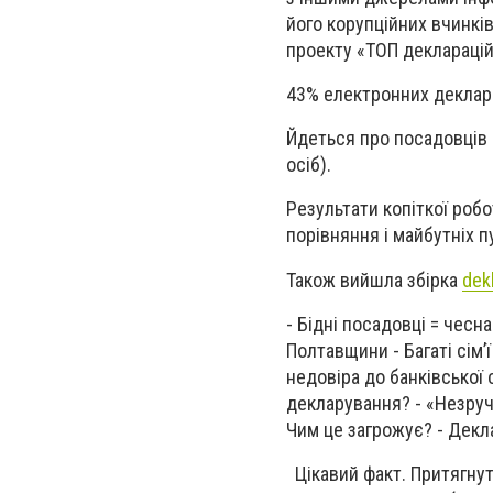
його корупційних вчинкі
проекту «ТОП деклараці
43% електронних декларац
Йдеться про посадовців П
осіб).
Результати копіткої робо
порівняння і майбутніх п
Також вийшла збірка
dek
- Бідні посадовці = чесн
Полтавщини - Багаті сім’
недовіра до банківської
декларування? - «Незруч
Чим це загрожує? - Декл
Цікавий факт. Притягнут