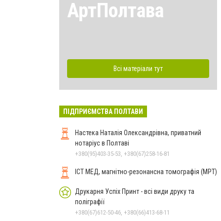
АртПолтава
Всі матеріали тут
ПІДПРИЄМСТВА ПОЛТАВИ
Настека Наталія Олександрівна, приватний
нотаріус в Полтаві
+380(95)403-35-53, +380(67)258-16-81
ІСТ МЕД, магнітно-резонансна томографія (МРТ)
Друкарня Успіх Принт - всі види друку та
поліграфії
+380(67)612-50-46, +380(66)413-68-11