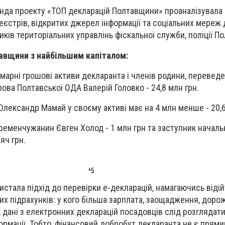
нда проекту «ТОП декларацій Полтавщини» проаналізувала 
єстрів, відкритих джерел інформації та соціальних мереж д
ників територіальних управлінь фіскальної служби, поліції 
авщини з найбільшим капіталом:
марні грошові активи декларанта і членів родини, переведе
ова Полтавської ОДА Валерій Головко - 24,8 млн грн.
Олександр Мамай у своєму активі має на 4 млн менше - 20,6
ременчужанин Євген Холод - 1 млн грн та заступник начальн
сяч грн.
^5
стала підхід до перевірки е-декларацій, намагаючись відій
 підрахунків: у кого більша зарплата, заощадження, дорож
, дані з електронних декларацій посадовців слід розглядати
рмації. Тобто, фінансовий добробут декларанта не є прям