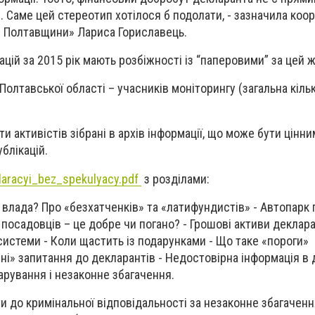
в. Саме цей стереотип хотілося б подолати, - зазначила коо
й Полтавщини» Лариса Гориславець.
ій за 2015 рік мають розбіжності із “паперовими” за цей ж
олтавської області – учасників моніторингу (загальна кільк
ти активістів зібрані в архів інформації, що може бути цінн
ублікацій.
laracyi_bez_spekulyacy.pdf
з розділами:
а влада? Про «безхатченків» та «латифундистів» - Автопарк
ї посадовців – це добре чи погано? - Грошові активи деклара
 системи - Коли щастить із подарунками - Що таке «пороги»
ні» запитання до декларантів - Недостовірна інформація в д
арування і незаконне збагачення.
и до кримінальної відповідальності за незаконне збагачен