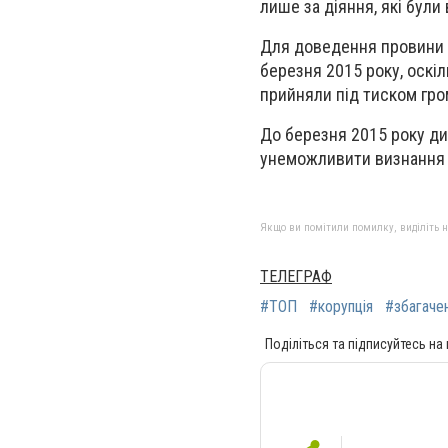
лише за діяння, які були
Для доведення провини о
березня 2015 року, оскіл
прийняли під тиском гром
До березня 2015 року ди
унеможливити визнання в
Якщо ви помітили помилку, виділіть нео
ТЕЛЕГРАФ
#ТОП
#корупція
#збагаче
Поділіться та підписуйтесь на