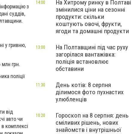
На Хитрому ринку в Полтаві
14:00
інформацію з
змінилися ціни на сезонні
ані суддів,
продукти: скільки
Полтавщини.
коштують овочі, фрукти,
ягоди та домашні продукти
ні у гривню,
На Полтавщині під час руху
13:00
загорілася вантажівка:
поліція встановлює
 млн грн.
обставини
ика поліції
День котів: 8 серпня
11:30
ділимося фото пухнастих
улюбленців
ти від
Гороскоп на 8 серпня: день
10:20
чі авто чи
сміливих рішень, нових
 в комплексі
знайомств і внутрішньої
им доказом