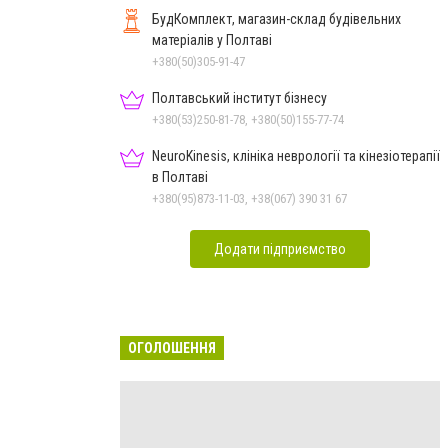
БудКомплект, магазин-склад будівельних
матеріалів у Полтаві
+380(50)305-91-47
Полтавський інститут бізнесу
+380(53)250-81-78, +380(50)155-77-74
NeuroKinesis, клініка неврології та кінезіотерапії
в Полтаві
+380(95)873-11-03, +38(067) 390 31 67
Додати підприємство
ОГОЛОШЕННЯ