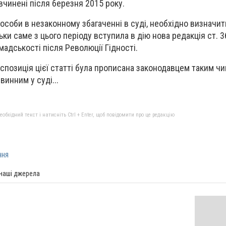
 вчинені після березня 2015 року.
соби в незаконному збагаченні в суді, необхідно визначити
ьки саме з цього періоду вступила в дію нова редакція ст. 3
адськості після Революції Гідності.
спозиція цієї статті була прописана законодавцем таким ч
инним у суді...
бхідний текст і натисніть Ctrl + Enter, щоб повідомити про це редакцію
ння
 наші джерела