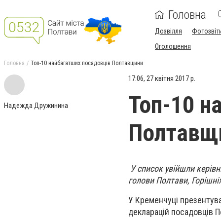
Головна
Дозвілля
Фотозвіт
Оголошення
Головна
Топ-10 найбагатших посадовців Полтавщини
17:06, 27 квітня 2017 р.
Топ-10 н
Надежда Дружинина
Полтавщ
У список увійшли керівн
голови Полтави, Горішні
У Кременчуці презентува
декларацій посадовців П