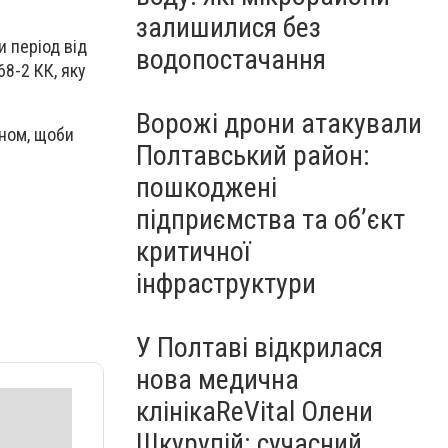
залишилися без
 період від
водопостачання
68-2 КК, яку
Ворожі дрони атакували
ином, щоби
Полтавський район:
пошкоджені
підприємства та об’єкт
критичної
інфраструктури
У Полтаві відкрилася
нова медична
клінікаReVital Олени
Шкурупій: сучасний