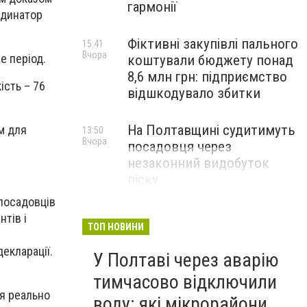
гармонії
рдинатор
Фіктивні закупівлі пального
15:41
Вчора
е період.
коштували бюджету понад
8,6 млн грн: підприємство
ість – 76
відшкодувало збитки
На Полтавщині судитимуть
им для
13:50
Вчора
посадовця через
незаконний видобуток
піску
 посадовців
нтів і
ТОП НОВИНИ
екларації.
У Полтаві через аварію
тимчасово відключили
ня реально
воду: які мікрорайони