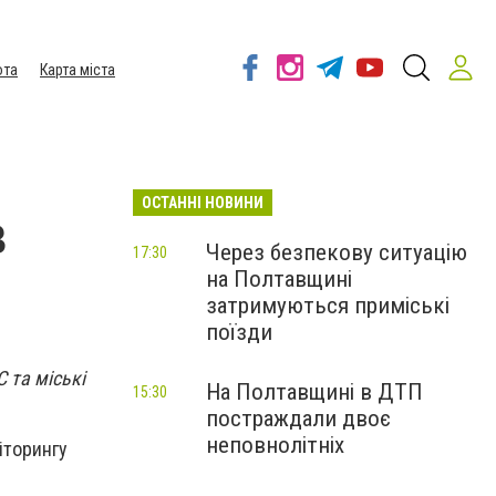
ота
Карта міста
ОСТАННІ НОВИНИ
в
Через безпекову ситуацію
17:30
на Полтавщині
затримуються приміські
поїзди
 та міські
На Полтавщині в ДТП
15:30
постраждали двоє
неповнолітніх
іторингу