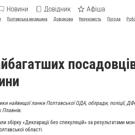
Новини
Довідник
Афіша
и
Полтавська медицина
Довідкова
Нерухомість
Погода
Роб
айбагатших посадовці
ини
ики найвищої ланки Полтавської ОДА, облради, поліції, ДФС
х Плавнів.
ли збірку «Декларації без спекуляцій» за результатами мон
олтавської області.