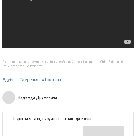
Якщо ви помітили помилку, виділіть необхідний текст і натисніть Ctrl + Enter, щоб
повідомити про це редакцію
#дубы
#деревья
#Полтава
Надежда Дружинина
Поділіться та підписуйтесь на наші джерела