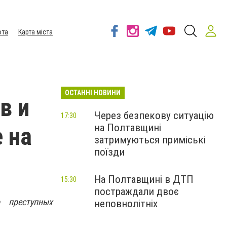
ота
Карта міста
ОСТАННІ НОВИНИ
в и
Через безпекову ситуацію
17:30
на Полтавщині
 на
затримуються приміські
поїзди
На Полтавщині в ДТП
15:30
постраждали двоє
 преступных
неповнолітніх