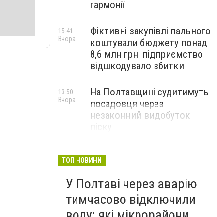
гармонії
Фіктивні закупівлі пального
15:41
Вчора
коштували бюджету понад
8,6 млн грн: підприємство
відшкодувало збитки
На Полтавщині судитимуть
13:50
Вчора
посадовця через
незаконний видобуток
піску
ТОП НОВИНИ
У Полтаві через аварію
тимчасово відключили
воду: які мікрорайони