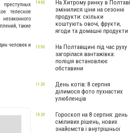
На Хитрому ринку в Полтаві
14:00
 преступных
змінилися ціни на сезонні
ое телесное
продукти: скільки
 незаконного
коштують овочі, фрукти,
плений, такие
ягоди та домашні продукти
дин человек и
На Полтавщині під час руху
13:00
загорілася вантажівка:
поліція встановлює
обставини
День котів: 8 серпня
11:30
ділимося фото пухнастих
улюбленців
Гороскоп на 8 серпня: день
10:20
сміливих рішень, нових
знайомств і внутрішньої