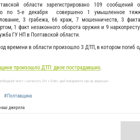
тавской области зарегистрировано 109 сообщений о
3-го по 5-е декабря совершено 1 умышленное тяжк
лование, 3 грабежа, 66 краж, 7 мошенничеств, 3 факта
ртом, 1 факт незаконного оборота оружия и 9 наркопресту
ужба ГУ НП в Полтавской области.
од времени в области произошло 3 ДТП, в котором погиб о
вщине произошло ДТП: двое пострадавших
.
бхідний текст і натисніть Ctrl + Enter, щоб повідомити про це редакцію
е
#Полтавщина
 наші джерела