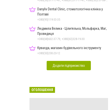
+380(50)511-77-47, +380(67)511-77-47, +380(53)257-08-18
Danyliv Dental Clinic, стоматологічна клініка у
Полтаві
+380(95)119-33-35
Людмила Велика - Цілителька, Мольфарка, Маг,
Провидиця
+380(68)632-37-79, +380(63)328-19-30
Кувалда, магазин будівельного інструменту
+380(50)200-20-12
Додати підприємство
ОГОЛОШЕННЯ