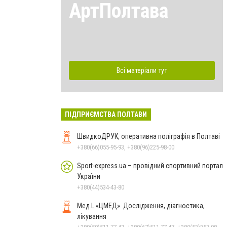
АртПолтава
Всі матеріали тут
ПІДПРИЄМСТВА ПОЛТАВИ
ШвидкоДРУК, оперативна поліграфія в Полтаві
+380(66)055-95-93, +380(96)225-98-00
Sport-express.ua – провідний спортивний портал
України
+380(44)534-43-80
Мед.L «ЦМЕД». Дослідження, діагностика,
лікування