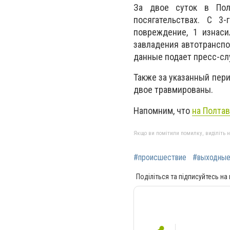
За двое суток в Пол
посягательствах. С 
повреждение, 1 изнаси
завладения автотранспо
данные подает пресс-сл
Также за указанный пери
двое травмированы.
Напомним, что
на Полта
Якщо ви помітили помилку, виділіть нео
#происшествие
#выходны
Поділіться та підписуйтесь на