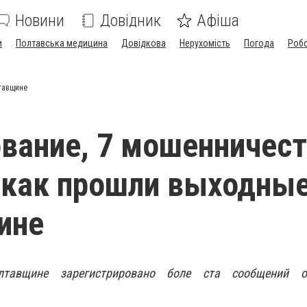
Новини
Довідник
Афіша
и
Полтавська медицина
Довідкова
Нерухомість
Погода
Роб
тавщине
вание, 7 мошенничест
 как прошли выходные
ине
тавщине зарегистрировано боле ста сообщений о