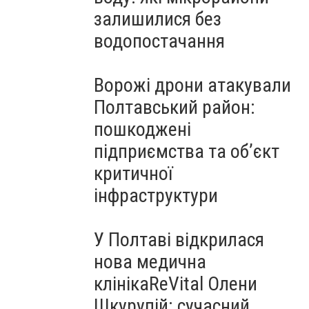
залишилися без
водопостачання
Ворожі дрони атакували
Полтавський район:
пошкоджені
підприємства та об’єкт
критичної
інфраструктури
У Полтаві відкрилася
нова медична
клінікаReVital Олени
Шкурупій: сучасний