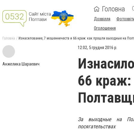
Головна
Дозвілля
Фотозвіт
Оголошення
Головна
Изнасилование, 7 мошенничеств и 66 краж: как прошли выходные на Пол
12:02, 5 грудня 2016 р.
Изнасило
Анжелика Шараевич
66 краж:
Полтавщ
За выходные на Пол
посягательствах