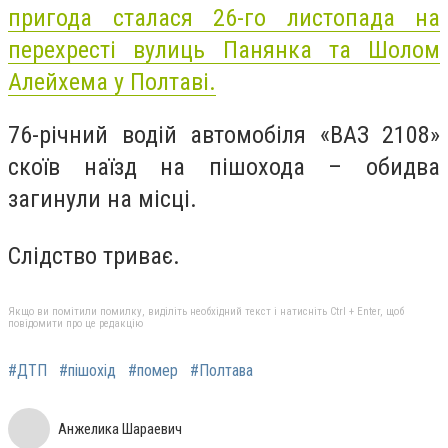
пригода сталася 26-го листопада на
перехресті вулиць Панянка та Шолом
Алейхема у Полтаві.
76-річний водій автомобіля «ВАЗ 2108»
скоїв наїзд на пішохода – обидва
загинули на місці.
Слідство триває.
Якщо ви помітили помилку, виділіть необхідний текст і натисніть Ctrl + Enter, щоб
повідомити про це редакцію
#ДТП
#пішохід
#помер
#Полтава
Анжелика Шараевич