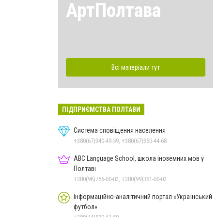
АртПолтава
Всі матеріали тут
ПІДПРИЄМСТВА ПОЛТАВИ
Система сповіщення населення
+380(67)340-49-59, +380(67)350-44-68
ABC Language School, школа іноземних мов у
Полтаві
+380(96)756-00-02, +380(99)361-00-02
Інформаційно-аналітичний портал «Український
футбол»