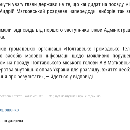
нути увагу глави держави на те, що кандидат на посаду мі
 Андрій Матковський роздавав напередодні виборів так з
имали відповідь від першого заступника глави Адміністрац
ка.
ів громадської організації «Полтавське Громадське Те
их засобів масової інформації щодо можливих поруше
ом на посаду Полтавського міського голови А.В.Матковсь
ерства внутрішніх справ України для розгляду, вжиття необ
ня про результати», — йдеться у відповіді.
бхідний текст і натисніть Ctrl + Enter, щоб повідомити про це редакцію
орошенко
 наші джерела