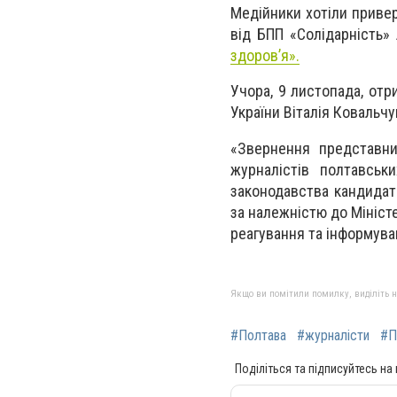
Медійники хотіли привер
від БПП «Солідарність»
здоров’я».
Учора, 9 листопада, отр
України Віталія Ковальчу
«Звернення представник
журналістів полтавськ
законодавства кандидат
за належністю до Мініст
реагування та інформуван
Якщо ви помітили помилку, виділіть нео
#Полтава
#журналісти
#П
Поділіться та підписуйтесь на