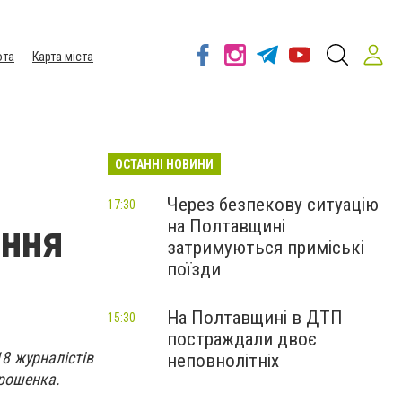
ота
Карта міста
ОСТАННІ НОВИНИ
Через безпекову ситуацію
17:30
на Полтавщині
ення
затримуються приміські
поїзди
На Полтавщині в ДТП
15:30
постраждали двоє
8 журналістів
неповнолітніх
рошенка.