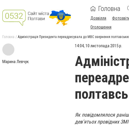
Головна
Дозвілля
Фотозвіт
Оголошення
Головна
Адміністрація Президента переадресувала до МВС звернення полтавських
14:04, 10 листопада 2015 р.
Адмініст
Марина Левчук
переадре
полтавсь
Як повідомлялося раніш
дев’ятьох провідних ЗМ