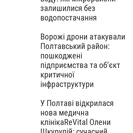
залишилися без
водопостачання
Ворожі дрони атакували
Полтавський район:
пошкоджені
підприємства та об’єкт
критичної
інфраструктури
У Полтаві відкрилася
нова медична
клінікаReVital Олени
Шкурупій: сучасний