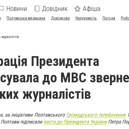
Новини
Довідник
Афіша
и
Полтавська медицина
Довідкова
Нерухомість
Погода
Роб
 журналістів
рація Президента
сувала до МВС зверн
ких журналістів
е, за ініціативи Полтавського
Громадського телебачення
1
І Полтави підписали
листа до Президента України
Петра По