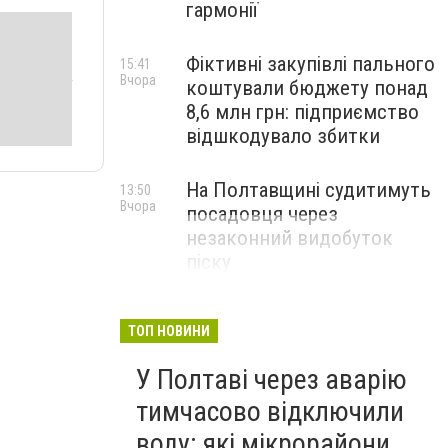
гармонії
Фіктивні закупівлі пального
15:41
Вчора
коштували бюджету понад
8,6 млн грн: підприємство
відшкодувало збитки
На Полтавщині судитимуть
13:50
Вчора
посадовця через
незаконний видобуток
піску
ТОП НОВИНИ
У Полтаві через аварію
тимчасово відключили
воду: які мікрорайони