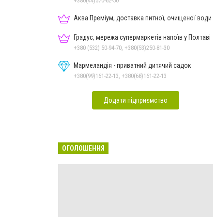
+380(44)570-62-50
Аква Преміум, доставка питної, очищеної води
Градус, мережа супермаркетів напоїв у Полтаві
+380 (532) 50-94-70, +380(53)250-81-30
Мармеландія - приватний дитячий садок
+380(99)161-22-13, +380(68)161-22-13
Додати підприємство
ОГОЛОШЕННЯ