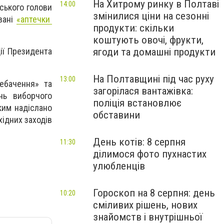
На Хитрому ринку в Полтаві
14:00
ського голови
змінилися ціни на сезонні
вані
«аптечки
продукти: скільки
коштують овочі, фрукти,
ягоди та домашні продукти
ії Президента
На Полтавщині під час руху
13:00
лебачення» та
загорілася вантажівка:
нь виборчого
поліція встановлює
ким надіслано
обставини
хідних заходів
День котів: 8 серпня
11:30
ділимося фото пухнастих
улюбленців
Гороскоп на 8 серпня: день
10:20
сміливих рішень, нових
знайомств і внутрішньої