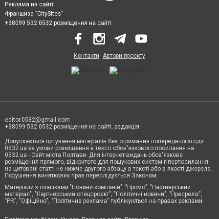
Реклама на сайті
Франшиза "CitySites"
+38099 532 0532 розміщення на сайті
Контакти
Автори проєкту
editor.0532@gmail.com
+38099 532 0532 розміщення на сайті, редакція
Допускається цитування матеріалів без отримання попередньої згоди
0532.ua за умови розміщення в тексті обов'язкового посилання на
0532.ua - Сайт міста Полтави. Для інтернет-видань обов'язкове
розміщення прямого, відкритого для пошукових систем гіперпосилання
на цитовані статті не нижче другого абзацу в тексті або в якості джерела.
Порушення виняткових прав переслідується Законом.
Матеріали з плашками "Новини компаній", "Промо", "Партнерський
матеріал", "Партнерський спецпроєкт", "Політичні новини", "Пресреліз",
"PR", "Офіційно", "Політична реклама" публікуються на правах реклами.