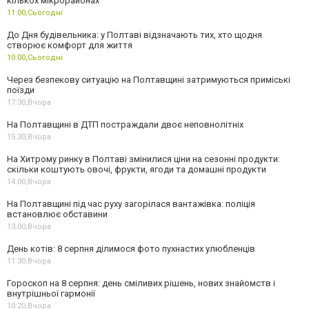
кількох мікрорайонах
11:00,
Сьогодні
До Дня будівельника: у Полтаві відзначають тих, хто щодня
створює комфорт для життя
10:00,
Сьогодні
Через безпекову ситуацію на Полтавщині затримуються приміські
поїзди
17:30,
Вчора
На Полтавщині в ДТП постраждали двоє неповнолітніх
15:30,
Вчора
На Хитрому ринку в Полтаві змінилися ціни на сезонні продукти:
скільки коштують овочі, фрукти, ягоди та домашні продукти
14:00,
Вчора
На Полтавщині під час руху загорілася вантажівка: поліція
встановлює обставини
13:00,
Вчора
День котів: 8 серпня ділимося фото пухнастих улюбленців
11:30,
Вчора
Гороскоп на 8 серпня: день сміливих рішень, нових знайомств і
внутрішньої гармонії
10:20,
Вчора