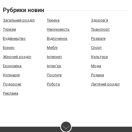
Рубрики новин
Загальний розділ
Техніка
Здоров'я
Туризм
Нерухомість
Транспорт
Будівництво
Відпочинок
Розваги
Бізнес
Меблі
Спорт
Жіночий розділ
Інтернет
Культура
Економіка
Інтер'єр
Мода
Кулінарія
Послуги
Родина
Подорожі
Робота
Дитячий розділ
Реклама