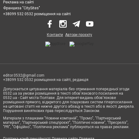
Реклама на сайті
Франшиза "CitySites"
+38099 532 0532 розміщення на сайті
Контакти
Автори проєкту
editor.0532@gmail.com
+38099 532 0532 розміщення на сайті, редакція
Допускається цитування матеріалів без отримання попередньої згоди
0532.ua за умови розміщення в тексті обов'язкового посилання на
0532.ua - Сайт міста Полтави. Для інтернет-видань обов'язкове
розміщення прямого, відкритого для пошукових систем гіперпосилання
на цитовані статті не нижче другого абзацу в тексті або в якості джерела.
Порушення виняткових прав переслідується Законом.
Матеріали з плашками "Новини компаній", "Промо", "Партнерський
матеріал", "Партнерський спецпроєкт", "Політичні новини", "Пресреліз",
"PR", "Офіційно", "Політична реклама" публікуються на правах реклами.
Політика конфіденційності
Правила сайту
Правила