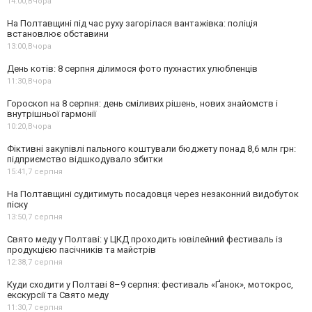
14:00,
Вчора
На Полтавщині під час руху загорілася вантажівка: поліція
встановлює обставини
13:00,
Вчора
День котів: 8 серпня ділимося фото пухнастих улюбленців
11:30,
Вчора
Гороскоп на 8 серпня: день сміливих рішень, нових знайомств і
внутрішньої гармонії
10:20,
Вчора
Фіктивні закупівлі пального коштували бюджету понад 8,6 млн грн:
підприємство відшкодувало збитки
15:41,
7 серпня
На Полтавщині судитимуть посадовця через незаконний видобуток
піску
13:50,
7 серпня
Свято меду у Полтаві: у ЦКД проходить ювілейний фестиваль із
продукцією пасічників та майстрів
12:38,
7 серпня
Куди сходити у Полтаві 8–9 серпня: фестиваль «Ґанок», мотокрос,
екскурсії та Свято меду
11:30,
7 серпня