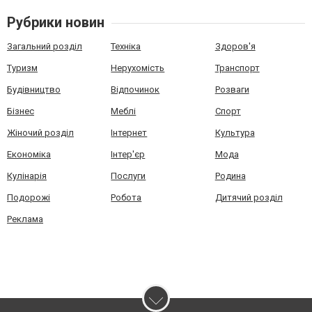
Рубрики новин
Загальний розділ
Техніка
Здоров'я
Туризм
Нерухомість
Транспорт
Будівництво
Відпочинок
Розваги
Бізнес
Меблі
Спорт
Жіночий розділ
Інтернет
Культура
Економіка
Інтер'єр
Мода
Кулінарія
Послуги
Родина
Подорожі
Робота
Дитячий розділ
Реклама