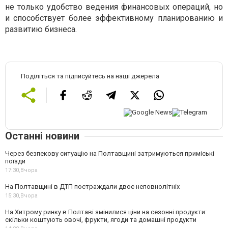
не только удобство ведения финансовых операций, но
и способствует более эффективному планированию и
развитию бизнеса.
Поділіться та підписуйтесь на наші джерела
Останні новини
Через безпекову ситуацію на Полтавщині затримуються приміські
поїзди
17:30,
Вчора
На Полтавщині в ДТП постраждали двоє неповнолітніх
15:30,
Вчора
На Хитрому ринку в Полтаві змінилися ціни на сезонні продукти:
скільки коштують овочі, фрукти, ягоди та домашні продукти