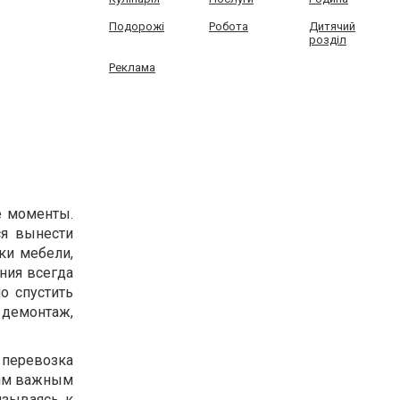
Подорожі
Робота
Дитячий
розділ
Реклама
е моменты.
ся вынести
ки мебели,
ния всегда
о спустить
 демонтаж,
 перевозка
ним важным
язываясь к