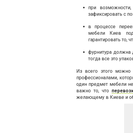
п
ри возможности,
зафиксировать с п
в
процессе переез
мебели Киев
по
гарантировать то, ч
ф
урнитура должна 
тогда все это упак
Из всего этого можно
профессионалами, котор
один предмет мебели не
важно то, что
перевоз
желающему в Киеве и об