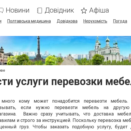
Новини
Довідник
Афіша
и
Полтавська медицина
Довідкова
Нерухомість
Погода
еве
ти услуги перевозки мебе
 много кому может понадобится перевезти мебель.
азывать, если нужно перевезти мебель на другую 
агазина. Важно сразу учитывать, что доставка мебе
авилам и строго за инструкцией. Поскольку перевозка ме
ценный груз. Чтобы заказать подобную услугу, будет 