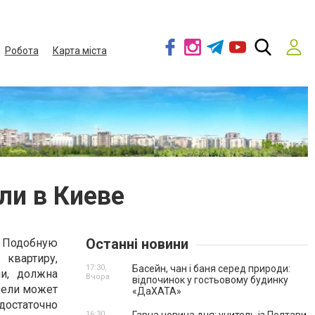
Робота
Карта міста
ли в Киеве
Останні новини
 Подобную
квартиру,
17:30,
Басейн, чан і баня серед природи:
ли, должна
Вчора
відпочинок у гостьовому будинку
бели может
«ДаХАТА»
достаточно
16:30,