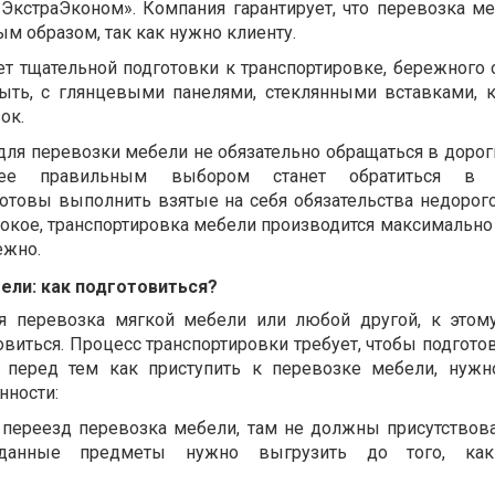
ЭкстраЭконом». Компания гарантирует, что перевозка м
м образом, так как нужно клиенту.
ет тщательной подготовки к транспортировке, бережного 
ыть, с глянцевыми панелями, стеклянными вставками, 
ок.
для перевозки мебели
не обязательно обращаться в дорог
ее правильным выбором станет обратиться в 
готовы выполнить взятые на себя обязательства недорого
кое, транспортировка мебели производится максимально 
ежно.
ели: как подготовиться?
я перевозка мягкой мебели или любой другой, к этом
виться. Процесс транспортировки требует, чтобы подгото
, перед тем как приступить к перевозке мебели, нужн
нности:
 переезд перевозка мебели,
там не должны присутствов
данные предметы нужно выгрузить до того, как