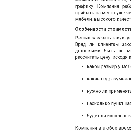
графику. Компания раб
прибыть на место уже че
мебели, высокого качест
Особенности стоимости
Решив заказать такую ус
Вряд ли клиентам захо
дешевыми быть не мог
рассчитать цену, исходя 
к
акой размер у меб
к
акие подразумева
н
ужно ли применять
н
асколько пункт на
б
удет ли использов
Компания в любое время