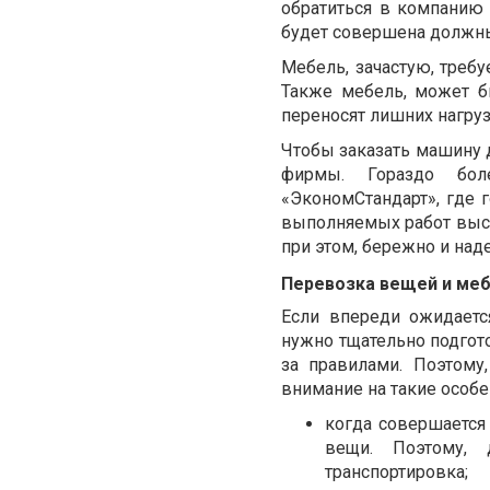
обратиться в компанию 
будет совершена должны
Мебель, зачастую, требу
Также мебель, может б
переносят лишних нагруз
Чтобы заказать машину 
фирмы. Гораздо бол
«ЭкономСтандарт», где 
выполняемых работ высо
при этом, бережно и над
Перевозка вещей и меб
Если впереди ожидаетс
нужно тщательно подгото
за правилами. Поэтому
внимание на такие особе
к
огда совершается
вещи. Поэтому, 
транспортировка;