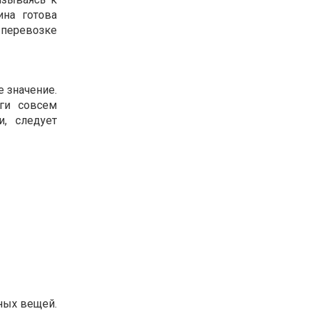
ина готова
о перевозке
 значение.
уги совсем
, следует
ных вещей.