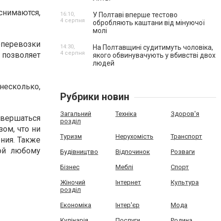
снимаются,
16:10,
У Полтаві вперше тестово
4 серпня
обробляють каштани від мінуючої
молі
перевозки
14:30,
На Полтавщині судитимуть чоловіка,
4 серпня
позволяет
якого обвинувачують у вбивстві двох
людей
несколько,
Рубрики новин
Загальний
Техніка
Здоров'я
вершаться
розділ
ом, что ни
Туризм
Нерухомість
Транспорт
ния. Также
гой любому
Будівництво
Відпочинок
Розваги
Бізнес
Меблі
Спорт
Жіночий
Інтернет
Культура
розділ
Економіка
Інтер'єр
Мода
Кулінарія
Послуги
Родина