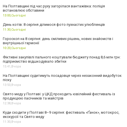
На Полтавщині під час руху загорілася вантажівка: поліція
встановлює обставини
13:00,
Сьогодні
День котів: 8 серпня ділимося фото пухнастих улюбленців
11:30,
Сьогодні
Гороскоп на 8 серпня: день сміливих рішень, нових знайомств і
внутрішньої гармонії
10:20,
Сьогодні
Фіктивні закупівлі пального коштували бюджету понад 8,6 млн грн:
підприємство відшкодувало збитки
15:41,
Вчора
На Полтавщині судитимуть посадовця через незаконний видобуток
піску
13:50,
Вчора
Свято меду у Полтаві: у ЦКД проходить ювілейний фестиваль із
продукцією пасічників та майстрів
12:38,
Вчора
Куди сходити у Полтаві 8–9 серпня: фестиваль «Ґанок», мотокрос,
екскурсії та Свято меду
11:30,
Вчора