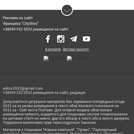
Реклама на сайті
Франшиза "CitySites"
+38099 532 0532 розміщення на сайті
Контакти
Автори проєкту
editor.0532@gmail.com
+38099 532 0532 розміщення на сайті, редакція
Допускається цитування матеріалів без отримання попередньої згоди
0532.ua за умови розміщення в тексті обов'язкового посилання на
0532.ua - Сайт міста Полтави. Для інтернет-видань обов'язкове
розміщення прямого, відкритого для пошукових систем гіперпосилання
на цитовані статті не нижче другого абзацу в тексті або в якості джерела.
Порушення виняткових прав переслідується Законом.
Матеріали з плашками "Новини компаній", "Промо", "Партнерський
матеріал", "Партнерський спецпроєкт", "Політичні новини", "Пресреліз",