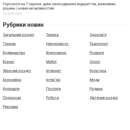
Гороскоп на 7 серпня: день несподіваних відкриттів, важливих
рішень і нових можливостей
10:20,
Вчора
Рубрики новин
Загальний розділ
Техніка
Здоров'я
Туризм
Нерухомість
Транспорт
Будівництво
Відпочинок
Розваги
Бізнес
Меблі
Спорт
Жіночий розділ
Інтернет
Культура
Економіка
Інтер'єр
Мода
Кулінарія
Послуги
Родина
Подорожі
Робота
Дитячий розділ
Реклама