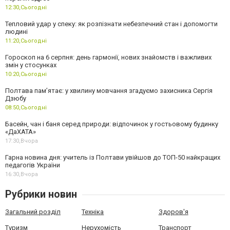
12:30,
Сьогодні
Тепловий удар у спеку: як розпізнати небезпечний стан і допомогти
людині
11:20,
Сьогодні
Гороскоп на 6 серпня: день гармонії, нових знайомств і важливих
змін у стосунках
10:20,
Сьогодні
Полтава пам’ятає: у хвилину мовчання згадуємо захисника Сергія
Дзюбу
08:50,
Сьогодні
Басейн, чан і баня серед природи: відпочинок у гостьовому будинку
«ДаХАТА»
17:30,
Вчора
Гарна новина дня: учитель із Полтави увійшов до ТОП-50 найкращих
педагогів України
16:30,
Вчора
Рубрики новин
Загальний розділ
Техніка
Здоров'я
Туризм
Нерухомість
Транспорт