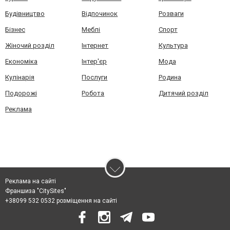
Будівництво
Відпочинок
Розваги
Бізнес
Меблі
Спорт
Жіночий розділ
Інтернет
Культура
Економіка
Інтер'єр
Мода
Кулінарія
Послуги
Родина
Подорожі
Робота
Дитячий розділ
Реклама
Реклама на сайті
Франшиза "CitySites"
+38099 532 0532 розміщення на сайті