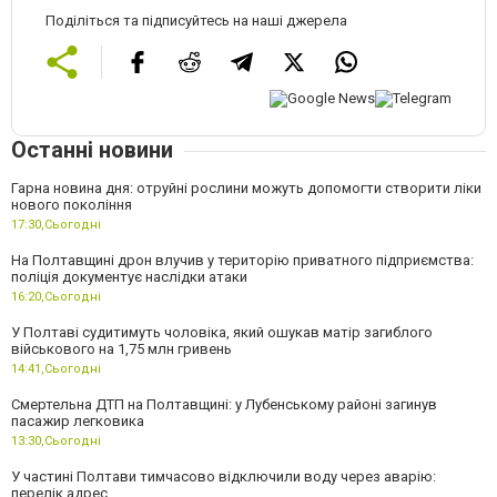
Поділіться та підписуйтесь на наші джерела
Останні новини
Гарна новина дня: отруйні рослини можуть допомогти створити ліки
нового покоління
17:30,
Сьогодні
На Полтавщині дрон влучив у територію приватного підприємства:
поліція документує наслідки атаки
16:20,
Сьогодні
У Полтаві судитимуть чоловіка, який ошукав матір загиблого
військового на 1,75 млн гривень
14:41,
Сьогодні
Смертельна ДТП на Полтавщині: у Лубенському районі загинув
пасажир легковика
13:30,
Сьогодні
У частині Полтави тимчасово відключили воду через аварію:
перелік адрес