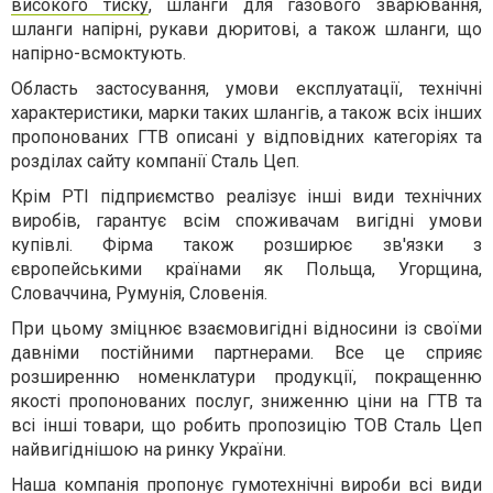
високого тиску
, шланги для газового зварювання,
шланги напірні, рукави дюритові, а також шланги, що
напірно-всмоктують.
Область застосування, умови експлуатації, технічні
характеристики, марки таких шлангів, а також всіх інших
пропонованих ГТВ описані у відповідних категоріях та
розділах сайту компанії Сталь Цеп.
Крім РТІ підприємство реалізує інші види технічних
виробів, гарантує всім споживачам вигідні умови
купівлі. Фірма також розширює зв'язки з
європейськими країнами як Польща, Угорщина,
Словаччина, Румунія, Словенія.
При цьому зміцнює взаємовигідні відносини із своїми
давніми постійними партнерами. Все це сприяє
розширенню номенклатури продукції, покращенню
якості пропонованих послуг, зниженню ціни на ГТВ та
всі інші товари, що робить пропозицію ТОВ Сталь Цеп
найвигіднішою на ринку України.
Наша компанія пропонує
гумотехнічні вироби
всі види