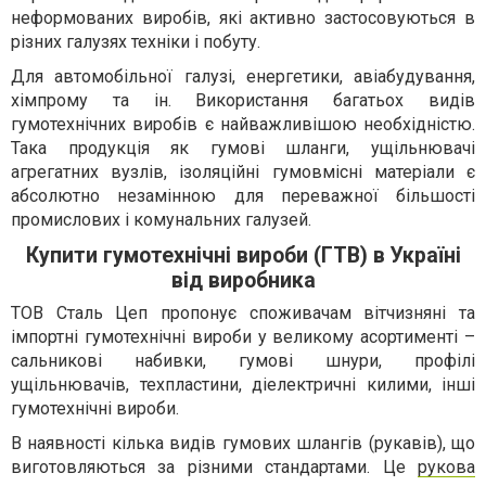
неформованих виробів, які активно застосовуються в
різних галузях техніки і побуту.
Для автомобільної галузі, енергетики, авіабудування,
хімпрому та ін. Використання багатьох видів
гумотехнічних виробів є найважливішою необхідністю.
Така продукція як гумові шланги, ущільнювачі
агрегатних вузлів, ізоляційні гумовмісні матеріали є
абсолютно незамінною для переважної більшості
промислових і комунальних галузей.
Купити гумотехнічні вироби (ГТВ) в Україні
від виробника
ТОВ Сталь Цеп пропонує споживачам вітчизняні та
імпортні гумотехнічні вироби у великому асортименті –
сальникові набивки, гумові шнури, профілі
ущільнювачів, техпластини, діелектричні килими, інші
гумотехнічні вироби.
В наявності кілька видів гумових шлангів (рукавів), що
виготовляються за різними стандартами. Це
рукова