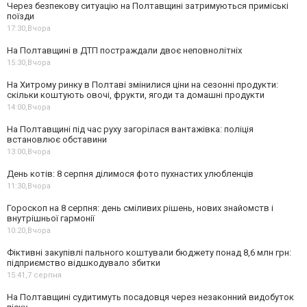
Через безпекову ситуацію на Полтавщині затримуються приміські
поїзди
17:30,
Вчора
На Полтавщині в ДТП постраждали двоє неповнолітніх
15:30,
Вчора
На Хитрому ринку в Полтаві змінилися ціни на сезонні продукти:
скільки коштують овочі, фрукти, ягоди та домашні продукти
14:00,
Вчора
На Полтавщині під час руху загорілася вантажівка: поліція
встановлює обставини
13:00,
Вчора
День котів: 8 серпня ділимося фото пухнастих улюбленців
11:30,
Вчора
Гороскоп на 8 серпня: день сміливих рішень, нових знайомств і
внутрішньої гармонії
10:20,
Вчора
Фіктивні закупівлі пального коштували бюджету понад 8,6 млн грн:
підприємство відшкодувало збитки
15:41,
7 серпня
На Полтавщині судитимуть посадовця через незаконний видобуток