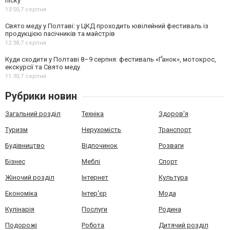
піску
13:50,
7 серпня
Свято меду у Полтаві: у ЦКД проходить ювілейний фестиваль із
продукцією пасічників та майстрів
12:38,
7 серпня
Куди сходити у Полтаві 8–9 серпня: фестиваль «Ґанок», мотокрос,
екскурсії та Свято меду
11:30,
7 серпня
Рубрики новин
Загальний розділ
Техніка
Здоров'я
Туризм
Нерухомість
Транспорт
Будівництво
Відпочинок
Розваги
Бізнес
Меблі
Спорт
Жіночий розділ
Інтернет
Культура
Економіка
Інтер'єр
Мода
Кулінарія
Послуги
Родина
Подорожі
Робота
Дитячий розділ