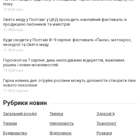
піску
13:50,
Вчора
Свято меду у Полтаві: у ЦКД проходить ювілейний фестиваль із
продукцією пасічників та майстрів
12:38,
Вчора
Куди сходити у Полтаві 8–9 серпня: фестиваль «Ґанок», мотокрос,
екскурсії та Свято меду
11:30,
Вчора
Гороскоп на 7 серпня: день несподіваних відкриттів, важливих
рішень і нових можливостей
10:20,
Вчора
Гарна новина дня: отруйні рослини можуть допомогти створити ліки
нового покоління
17:30,
6 серпня
Рубрики новин
Загальний розділ
Техніка
Здоров'я
Туризм
Нерухомість
Транспорт
Будівництво
Відпочинок
Розваги