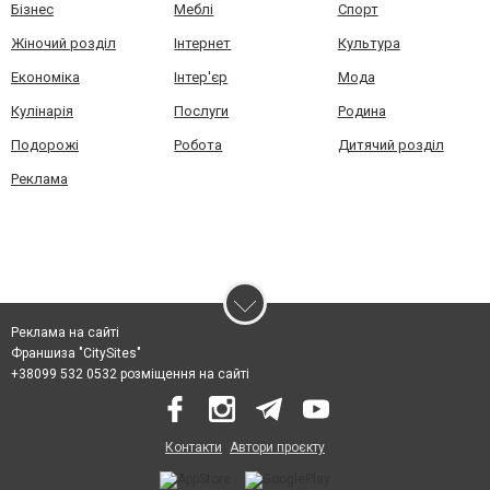
Бізнес
Меблі
Спорт
Жіночий розділ
Інтернет
Культура
Економіка
Інтер'єр
Мода
Кулінарія
Послуги
Родина
Подорожі
Робота
Дитячий розділ
Реклама
Реклама на сайті
Франшиза "CitySites"
+38099 532 0532 розміщення на сайті
Контакти
Автори проєкту