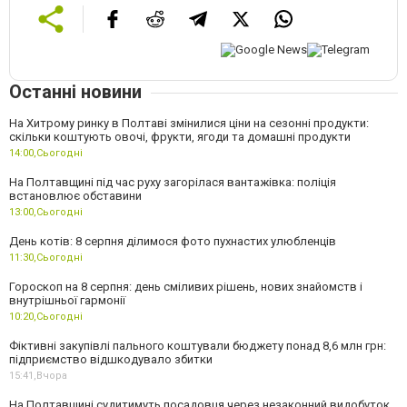
Останні новини
На Хитрому ринку в Полтаві змінилися ціни на сезонні продукти:
скільки коштують овочі, фрукти, ягоди та домашні продукти
14:00,
Сьогодні
На Полтавщині під час руху загорілася вантажівка: поліція
встановлює обставини
13:00,
Сьогодні
День котів: 8 серпня ділимося фото пухнастих улюбленців
11:30,
Сьогодні
Гороскоп на 8 серпня: день сміливих рішень, нових знайомств і
внутрішньої гармонії
10:20,
Сьогодні
Фіктивні закупівлі пального коштували бюджету понад 8,6 млн грн:
підприємство відшкодувало збитки
15:41,
Вчора
На Полтавщині судитимуть посадовця через незаконний видобуток