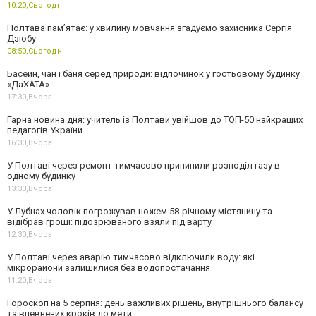
10:20,
Сьогодні
Полтава пам’ятає: у хвилину мовчання згадуємо захисника Сергія
Дзюбу
08:50,
Сьогодні
Басейн, чан і баня серед природи: відпочинок у гостьовому будинку
«ДаХАТА»
17:30,
Вчора
Гарна новина дня: учитель із Полтави увійшов до ТОП-50 найкращих
педагогів України
16:30,
Вчора
У Полтаві через ремонт тимчасово припинили розподіл газу в
одному будинку
13:30,
Вчора
У Лубнах чоловік погрожував ножем 58-річному містянину та
відібрав гроші: підозрюваного взяли під варту
12:30,
Вчора
У Полтаві через аварію тимчасово відключили воду: які
мікрорайони залишилися без водопостачання
11:20,
Вчора
Гороскоп на 5 серпня: день важливих рішень, внутрішнього балансу
та впевнених кроків до мети