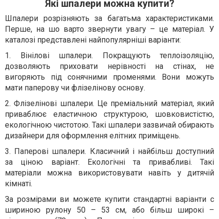
Які шпалери можна купити?
Шпалери розрізняють за багатьма характеристиками.
Перше, на шо варто звернути увагу – це матеріал. У
каталозі представлені найпопулярніші варіанти:
1. Вінілові шпалери. Покращують теплоізоляцію,
дозволяють приховати нерівності на стінах, не
вигоряють під сонячними променями. Вони можуть
мати паперову чи флізелінову основу.
2. Флізелінові шпалери. Це преміальний матеріал, який
приваблює еластичною структурою, шовковистістю,
екологічною чистотою. Такі шпалери зазвичай обирають
дизайнери для оформлення елітних приміщень.
3. Паперові шпалери. Класичний і найбільш доступний
за ціною варіант. Екологічні та привабливі. Такі
матеріали можна використовувати навіть у дитячій
кімнаті.
За розмірами ви можете купити стандартні варіанти с
шириною рулону 50 – 53 см, або більш широкі –