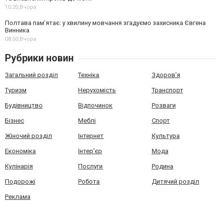
10:20,
Вчора
Полтава пам’ятає: у хвилину мовчання згадуємо захисника Євгена
Винника
08:50,
Вчора
Рубрики новин
Загальний розділ
Техніка
Здоров'я
Туризм
Нерухомість
Транспорт
Будівництво
Відпочинок
Розваги
Бізнес
Меблі
Спорт
Жіночий розділ
Інтернет
Культура
Економіка
Інтер'єр
Мода
Кулінарія
Послуги
Родина
Подорожі
Робота
Дитячий розділ
Реклама